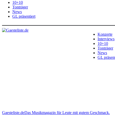
10+10
Tonträger
News
GL präsentiert
Konzerte
Interviews
10+10
Tonträger
News
GL präsent
Gaesteliste.de
Das Musikmagazin für Leute mit gutem Geschmack.