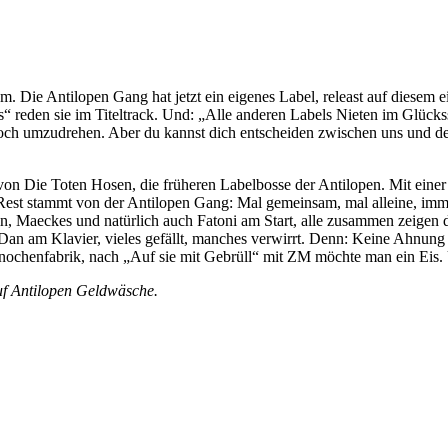
zdem. Die Antilopen Gang hat jetzt ein eigenes Label, releast auf diesem
reden sie im Titeltrack. Und: „Alle anderen Labels Nieten im Glücks
 noch umzudrehen. Aber du kannst dich entscheiden zwischen uns und d
von Die Toten Hosen, die früheren Labelbosse der Antilopen. Mit ein
r Rest stammt von der Antilopen Gang: Mal gemeinsam, mal alleine, im
ckes und natürlich auch Fatoni am Start, alle zusammen zeigen die Vi
 Dan am Klavier, vieles gefällt, manches verwirrt. Denn: Keine Ahnun
n Knochenfabrik, nach „Auf sie mit Gebrüll“ mit ZM möchte man ein Ei
uf Antilopen Geldwäsche.