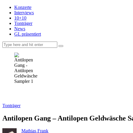
Konzerte
Interviews
10+10
Tonträger
News
GL präsentiert
facebook-
instagramm
rss
1
Tonträger
Antilopen Gang – Antilopen Geldwäsche S
Mathias Frank