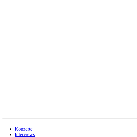
facebook-
instagramm
rss
1
Konzerte
Interviews