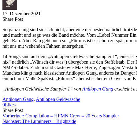
17. Dezember 2021
Share
Copy
Send
Share Post
on
URL
Link
So ganz einig sind sie sich nicht, aber eine der besten natürlich trot
Facebook
to
via
und macht und sagt: was die Band möchte. Vom „Label Nummer Eins“ 
clipboard
eMail
geht Rap. Aber Rap geht auch so: „Für uns ist es schon zu spät, um
mit uns mit wehenden Fahnen untergehen.“
14 Songs sind auf dem „Antilopen Geldwäsche Sampler 1“, einer ist 
nix“ natürlich „Wünsch dir was“) übergeben sie den Staffelstab. De
NMZS dabei. Zudem sind Gäste wie Max Herre, Zugezogen Maskulin, Mae
Manches klingt nach klassischer Antilopen Gang, anderes ist Danger
einfach nur Malle-Spaß ist. „Filmriss“ aber ist sicher ein Cover vo
„Antilopen Geldwäsche Sampler 1“ von
Antilopen Gang
erscheint a
Antilopen Gang
, 
Antilopen Geldwäsche
0
Likes
Share
Copy
Send
Share Post
on
URL
Link
Vorheriger:
Compilation – HFMN Crew – 20 Years Sampler
Facebook
to
via
Nächster:
The Lumineers – Brightside
clipboard
eMail