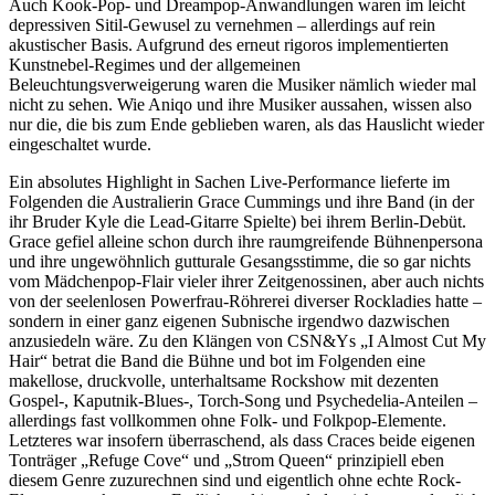
Auch Kook-Pop- und Dreampop-Anwandlungen waren im leicht
depressiven Sitil-Gewusel zu vernehmen – allerdings auf rein
akustischer Basis. Aufgrund des erneut rigoros implementierten
Kunstnebel-Regimes und der allgemeinen
Beleuchtungsverweigerung waren die Musiker nämlich wieder mal
nicht zu sehen. Wie Aniqo und ihre Musiker aussahen, wissen also
nur die, die bis zum Ende geblieben waren, als das Hauslicht wieder
eingeschaltet wurde.
Ein absolutes Highlight in Sachen Live-Performance lieferte im
Folgenden die Australierin Grace Cummings und ihre Band (in der
ihr Bruder Kyle die Lead-Gitarre Spielte) bei ihrem Berlin-Debüt.
Grace gefiel alleine schon durch ihre raumgreifende Bühnenpersona
und ihre ungewöhnlich gutturale Gesangsstimme, die so gar nichts
vom Mädchenpop-Flair vieler ihrer Zeitgenossinen, aber auch nichts
von der seelenlosen Powerfrau-Röhrerei diverser Rockladies hatte –
sondern in einer ganz eigenen Subnische irgendwo dazwischen
anzusiedeln wäre. Zu den Klängen von CSN&Ys „I Almost Cut My
Hair“ betrat die Band die Bühne und bot im Folgenden eine
makellose, druckvolle, unterhaltsame Rockshow mit dezenten
Gospel-, Kaputnik-Blues-, Torch-Song und Psychedelia-Anteilen –
allerdings fast vollkommen ohne Folk- und Folkpop-Elemente.
Letzteres war insofern überraschend, als dass Craces beide eigenen
Tonträger „Refuge Cove“ und „Strom Queen“ prinzipiell eben
diesem Genre zuzurechnen sind und eigentlich ohne echte Rock-