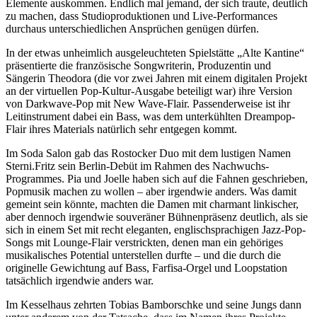
Elemente auskommen. Endlich mal jemand, der sich traute, deutlich
zu machen, dass Studioproduktionen und Live-Performances
durchaus unterschiedlichen Ansprüchen genügen dürfen.
In der etwas unheimlich ausgeleuchteten Spielstätte „Alte Kantine“
präsentierte die französische Songwriterin, Produzentin und
Sängerin Theodora (die vor zwei Jahren mit einem digitalen Projekt
an der virtuellen Pop-Kultur-Ausgabe beteiligt war) ihre Version
von Darkwave-Pop mit New Wave-Flair. Passenderweise ist ihr
Leitinstrument dabei ein Bass, was dem unterkühlten Dreampop-
Flair ihres Materials natürlich sehr entgegen kommt.
Im Soda Salon gab das Rostocker Duo mit dem lustigen Namen
Sterni.Fritz sein Berlin-Debüt im Rahmen des Nachwuchs-
Programmes. Pia und Joelle haben sich auf die Fahnen geschrieben,
Popmusik machen zu wollen – aber irgendwie anders. Was damit
gemeint sein könnte, machten die Damen mit charmant linkischer,
aber dennoch irgendwie souveräner Bühnenpräsenz deutlich, als sie
sich in einem Set mit recht eleganten, englischsprachigen Jazz-Pop-
Songs mit Lounge-Flair verstrickten, denen man ein gehöriges
musikalisches Potential unterstellen durfte – und die durch die
originelle Gewichtung auf Bass, Farfisa-Orgel und Loopstation
tatsächlich irgendwie anders war.
Im Kesselhaus zehrten Tobias Bamborschke und seine Jungs dann