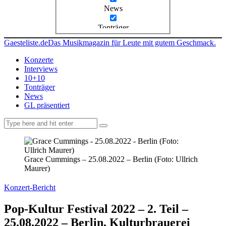
News
Tonträger
Gaesteliste.de
Das Musikmagazin für Leute mit gutem Geschmack.
Konzerte
Interviews
10+10
Tonträger
News
GL präsentiert
facebook-
instagramm
rss
1
Grace Cummings – 25.08.2022 – Berlin (Foto: Ullrich
Maurer)
Konzert-Bericht
Pop-Kultur Festival 2022 – 2. Teil –
25.08.2022 – Berlin, Kulturbrauerei