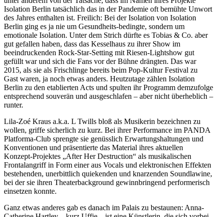
unter anderem von der Tatsache, dass im Namen ihres Projekte
Isolation Berlin tatsächlich das in der Pandemie oft bemühte Unwort
des Jahres enthalten ist. Freilich: Bei der Isolation von Isolation
Berlin ging es ja nie um Gesundheits-bedingte, sondern um
emotionale Isolation. Unter dem Strich dürfte es Tobias & Co. aber
gut gefallen haben, dass das Kesselhaus zu ihrer Show im
beeindruckenden Rock-Star-Setting mit Riesen-Lightshow gut
gefüllt war und sich die Fans vor der Bühne drängten. Das war
2015, als sie als Frischlinge bereits beim Pop-Kultur Festival zu
Gast waren, ja noch etwas anders. Heutzutage zählen Isolation
Berlin zu den etablierten Acts und spulten ihr Programm demzufolge
entsprechend souverän und ausgeschlafen – aber nicht überheblich –
runter.
Lila-Zoé Kraus a.k.a. L Twills bloß als Musikerin bezeichnen zu
wollen, griffe sicherlich zu kurz. Bei ihrer Performance im PANDA
Platforma-Club sprengte sie genüsslich Erwartungshaltungen und
Konventionen und präsentierte das Material ihres aktuellen
Konzept-Projektes „After Her Destruction“ als musikalischen
Frontalangriff in Form einer aus Vocals und elektronischen Effekten
bestehenden, unerbittlich quiekenden und knarzenden Soundlawine,
bei der sie ihren Theaterbackground gewinnbringend performerisch
einsetzen konnte.
Ganz etwas anderes gab es danach im Palais zu bestaunen: Anna-
Catherine Hartley – kurz Uffie – ist eine Künstlerin, die sich vorbei