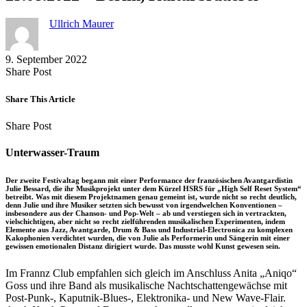
Ullrich Maurer
9. September 2022
Share
Copy
Send
Share Post
on
URL
Link
Facebook
to
via
Share This Article
clipboard
eMail
Share
Copy
Send
Share Post
on
URL
Link
Facebook
to
via
Unterwasser-Traum
clipboard
eMail
Der zweite Festivaltag begann mit einer Performance der französischen Avantgardistin
Julie Bessard, die ihr Musikprojekt unter dem Kürzel HSRS für „High Self Reset System“
betreibt. Was mit diesem Projektnamen genau gemeint ist, wurde nicht so recht deutlich,
denn Julie und ihre Musiker setzten sich bewusst von irgendwelchen Konventionen –
insbesondere aus der Chanson- und Pop-Welt – ab und verstiegen sich in vertrackten,
vielschichtigen, aber nicht so recht zielführenden musikalischen Experimenten, indem
Elemente aus Jazz, Avantgarde, Drum & Bass und Industrial-Electronica zu komplexen
Kakophonien verdichtet wurden, die von Julie als Performerin und Sängerin mit einer
gewissen emotionalen Distanz dirigiert wurde. Das musste wohl Kunst gewesen sein.
Im Frannz Club empfahlen sich gleich im Anschluss Anita „Aniqo“
Goss und ihre Band als musikalische Nachtschattengewächse mit
Post-Punk-, Kaputnik-Blues-, Elektronika- und New Wave-Flair.