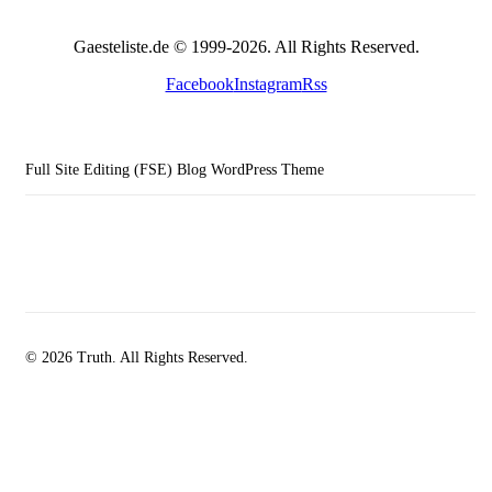
Gaesteliste.de © 1999-2026. All Rights Reserved.
Facebook
Instagram
Rss
Full Site Editing (FSE) Blog WordPress Theme
© 2026 Truth. All Rights Reserved.
facebook-
instagramm
rss
1