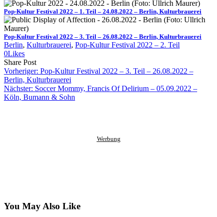
Pop-Kultur Festival 2022 – 1. Teil – 24.08.2022 – Berlin, Kulturbrauerei
Pop-Kultur Festival 2022 – 3. Teil – 26.08.2022 – Berlin, Kulturbrauerei
Berlin
, 
Kulturbrauerei
, 
Pop-Kultur Festival 2022 – 2. Teil
0
Likes
Share
Copy
Send
Share Post
on
URL
Link
Vorheriger:
Pop-Kultur Festival 2022 – 3. Teil – 26.08.2022 –
Facebook
to
via
Berlin, Kulturbrauerei
clipboard
eMail
Nächster:
Soccer Mommy, Francis Of Delirium – 05.09.2022 –
Köln, Bumann & Sohn
Werbung
You May Also Like