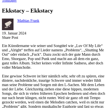
Tonträger
Ekkstacy – Ekkstacy
Mathias Frank
19. Januar 2024
Share
Copy
Send
Share Post
on
URL
Link
Ein Künstlername wie seiner und Songtitel wie „Luv Of My Life“
Facebook
to
via
und „Alright“ treffen auf Lieder namens „Problems“, „Shutting Me
clipboard
eMail
Out“ oder einfach „Fuck“. Dazu zockt sich der gute Mann durch
Emo, Shoegaze, Pop und Punk und macht aus all dem ein ganz,
ganz tolles Album. Sicher keines voller Infinite Sadness, aber doch
voller Melancholie.
Eine gewisse Schwere ist hier nämlich sehr, sehr oft zu spüren, eine
düstere, nachdenkliche, traurige Schwere und immer wieder fühlt
man seine Probleme und Sorgen mit den L-Sachen. Mit dem Leben
und der Liebe. Gleichzeitig ziehen eine diese hippen, modernen
Songs, die sich in vielen früheren Epochen bedienen und eben doch
nur nach heute klingen, nicht runter. Weil sie ganz oft mit Tempo
gezockt werden, weil einen die Melodien catchen, weil es nicht nur
„Problems“ gibt. Sondern musikalische Euphorie und fast so etwas