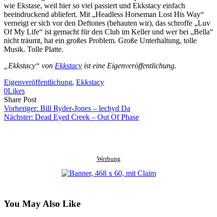
wie Ekstase, weil hier so viel passiert und Ekkstacy einfach
beeindruckend abliefert. Mit „Headless Horseman Lost His Way“
verneigt er sich vor den Deftones (behauten wir), das schroffe „Luv
Of My Life“ ist gemacht für den Club im Keller und wer bei „Bella“
nicht träumt, hat ein großes Problem. Große Unterhaltung, tolle
Musik. Tolle Platte.
„Ekkstacy“ von
Ekkstacy
ist eine Eigenveröffentlichung.
Eigenveröffentlichung
, 
Ekkstacy
0
Likes
Share
Copy
Send
Share Post
on
URL
Link
Vorheriger:
Bill Ryder-Jones – lechyd Da
Facebook
to
via
Nächster:
Dead Eyed Creek – Out Of Phase
clipboard
eMail
Werbung
You May Also Like