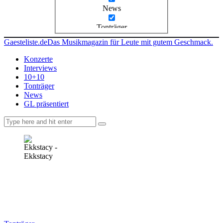
News
Tonträger
Gaesteliste.de
Das Musikmagazin für Leute mit gutem Geschmack.
Konzerte
Interviews
10+10
Tonträger
News
GL präsentiert
facebook-
instagramm
rss
1