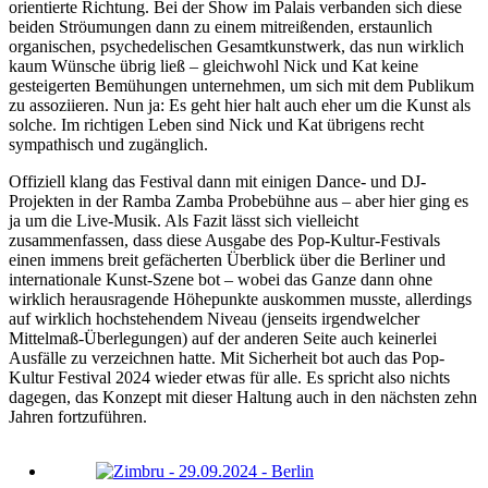
orientierte Richtung. Bei der Show im Palais verbanden sich diese
beiden Ströumungen dann zu einem mitreißenden, erstaunlich
organischen, psychedelischen Gesamtkunstwerk, das nun wirklich
kaum Wünsche übrig ließ – gleichwohl Nick und Kat keine
gesteigerten Bemühungen unternehmen, um sich mit dem Publikum
zu assoziieren. Nun ja: Es geht hier halt auch eher um die Kunst als
solche. Im richtigen Leben sind Nick und Kat übrigens recht
sympathisch und zugänglich.
Offiziell klang das Festival dann mit einigen Dance- und DJ-
Projekten in der Ramba Zamba Probebühne aus – aber hier ging es
ja um die Live-Musik. Als Fazit lässt sich vielleicht
zusammenfassen, dass diese Ausgabe des Pop-Kultur-Festivals
einen immens breit gefächerten Überblick über die Berliner und
internationale Kunst-Szene bot – wobei das Ganze dann ohne
wirklich herausragende Höhepunkte auskommen musste, allerdings
auf wirklich hochstehendem Niveau (jenseits irgendwelcher
Mittelmaß-Überlegungen) auf der anderen Seite auch keinerlei
Ausfälle zu verzeichnen hatte. Mit Sicherheit bot auch das Pop-
Kultur Festival 2024 wieder etwas für alle. Es spricht also nichts
dagegen, das Konzept mit dieser Haltung auch in den nächsten zehn
Jahren fortzuführen.