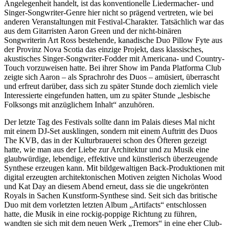
Angelegenheit handelt, ist das konventionelle Liedermacher- und
Singer-Songwriter-Genre hier nicht so prägend vertreten, wie bei
anderen Veranstaltungen mit Festival-Charakter. Tatsächlich war das
aus dem Gitarristen Aaron Green und der nicht-binären
Songwriterin Art Ross bestehende, kanadische Duo Pillow Fyte aus
der Provinz Nova Scotia das einzige Projekt, dass klassisches,
akustisches Singer-Songwriter-Fodder mit Americana- und Country-
Touch vorzuweisen hatte. Bei ihrer Show im Panda Platforma Club
zeigte sich Aaron – als Sprachrohr des Duos – amüsiert, überrascht
und erfreut darüber, dass sich zu später Stunde doch ziemlich viele
Interessierte eingefunden hatten, um zu später Stunde „lesbische
Folksongs mit anzüglichem Inhalt“ anzuhören.
Der letzte Tag des Festivals sollte dann im Palais dieses Mal nicht
mit einem DJ-Set ausklingen, sondern mit einem Auftritt des Duos
The KVB, das in der Kulturbrauerei schon des Öfteren gezeigt
hatte, wie man aus der Liebe zur Architektur und zu Musik eine
glaubwürdige, lebendige, effektive und künstlerisch überzeugende
Synthese erzeugen kann. Mit bildgewaltigen Back-Produktionen mit
digital erzeugten architektonischen Motiven zeigten Nicholas Wood
und Kat Day an diesem Abend erneut, dass sie die ungekrönten
Royals in Sachen Kunstform-Synthese sind. Seit sich das britische
Duo mit dem vorletzten letzten Album „Artifacts“ entschlossen
hatte, die Musik in eine rockig-poppige Richtung zu führen,
wandten sie sich mit dem neuen Werk „Tremors“ in eine eher Club-