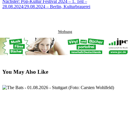
Facebook
to
via
Nächster:
Pop-Kultur Festival 2024 – 1. Teil –
clipboard
eMail
28.08.2024/29.08.2024 – Berlin, Kulturbrauerei
Werbung
You May Also Like