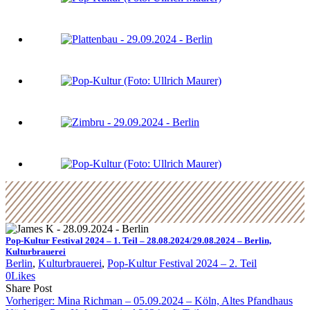
Pop-Kultur Festival 2024 – 1. Teil – 28.08.2024/29.08.2024 – Berlin,
Kulturbrauerei
Berlin
, 
Kulturbrauerei
, 
Pop-Kultur Festival 2024 – 2. Teil
0
Likes
Share
Copy
Send
Share Post
on
URL
Link
Vorheriger:
Mina Richman – 05.09.2024 – Köln, Altes Pfandhaus