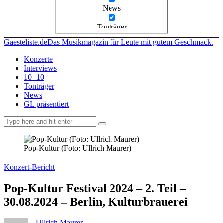
News
Tonträger
Gaesteliste.de
Das Musikmagazin für Leute mit gutem Geschmack.
Konzerte
Interviews
10+10
Tonträger
News
GL präsentiert
facebook-
instagramm
rss
1
Pop-Kultur (Foto: Ullrich Maurer)
Konzert-Bericht
Pop-Kultur Festival 2024 – 2. Teil –
30.08.2024 – Berlin, Kulturbrauerei
Ullrich Maurer