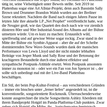
tätig ist, seine Vielseitigkeit unter Beweis stellte. Seit 2019 ist
Plattenbau sogar eine Art Allstar-Projekt, denn auch Bassistin Sally
Brown und Drummer Brandon Walsh wurden aus der Berliner
Szene rekrutiert. Nachdem die Band nach einigen Jahren Pause im
letzten Jahr ihre aktuelle LP „Net Prophet“ veröffentlicht hatte, war
die Neugier groß, wie das Quartett den doch nach wie vor ziemlich
düsteren 80er und 90er Industrial-Sound des Albums auf der Bühne
umsetzen würde. Um es kurz zu machen: Erstaunlich wild,
spielfreudig und auf gewisse Weise sogar rockig. Zwar stand in der
Mitte der Bühne ein Synthie-Apparat – aber die auf der Scheibe
dominierenden New Wave-Sounds wurden dank der manischen
Performance von Lewis Lloyd und der nicht minder lebhaften
Beiträge von Jesper Munk und Sally Rose und der Betonung der
krachigeren Bestandteile durch eine äußerst effektive und
sympathische Postpunk-Attitüde ersetzt. Wem Postpunk ansonsten
immer zu monoton ist – oder wer ein Fan von Jon Spencer ist -, der
sollte sich unbedingt mal mit der Live-Band Plattenbau
beschäftigen.
Ein Stil, der beim Pop-Kultur-Festival – aus verschiedenen Gründen
– immer ein bisschen unter „ferner liefen“ angesiedelt ist, ist die
konventionelle, songorientierte Rockmusik. Überraschenderweise
konnte ausgerechnet die irische Songwriterin Ashley Aberdeen mit
ihrem Bandprojekt Hotgirl im Panda-Platforma-Club punkten. Zwar
geben sich Hotgirl alle Mühe, ihr – logischerweise feministsch