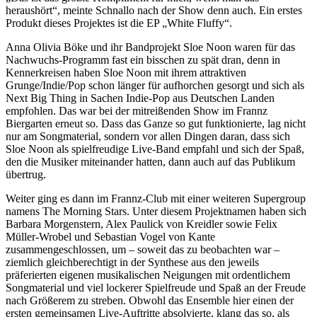
heraushört“, meinte Schnallo nach der Show denn auch. Ein erstes
Produkt dieses Projektes ist die EP „White Fluffy“.
Anna Olivia Böke und ihr Bandprojekt Sloe Noon waren für das
Nachwuchs-Programm fast ein bisschen zu spät dran, denn in
Kennerkreisen haben Sloe Noon mit ihrem attraktiven
Grunge/Indie/Pop schon länger für aufhorchen gesorgt und sich als
Next Big Thing in Sachen Indie-Pop aus Deutschen Landen
empfohlen. Das war bei der mitreißenden Show im Frannz
Biergarten erneut so. Dass das Ganze so gut funktionierte, lag nicht
nur am Songmaterial, sondern vor allen Dingen daran, dass sich
Sloe Noon als spielfreudige Live-Band empfahl und sich der Spaß,
den die Musiker miteinander hatten, dann auch auf das Publikum
übertrug.
Weiter ging es dann im Frannz-Club mit einer weiteren Supergroup
namens The Morning Stars. Unter diesem Projektnamen haben sich
Barbara Morgenstern, Alex Paulick von Kreidler sowie Felix
Müller-Wrobel und Sebastian Vogel von Kante
zusammengeschlossen, um – soweit das zu beobachten war –
ziemlich gleichberechtigt in der Synthese aus den jeweils
präferierten eigenen musikalischen Neigungen mit ordentlichem
Songmaterial und viel lockerer Spielfreude und Spaß an der Freude
nach Größerem zu streben. Obwohl das Ensemble hier einen der
ersten gemeinsamen Live-Auftritte absolvierte, klang das so, als