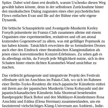
Spitze. Dabei wird dann erst deutlich, warum Uschenko diesen Weg
gewählt haben könnte, denn in der selbstlosen Zurücknahme hinter
den musikalischen Dialog zugunsten eines eher psychedelischen
Flows entfachen Evan und Ille auf der Bühne eine sehr eigene
Dynamik.
Die britische Schauspielerin und Avantgarde-Musikerin Keeley
Forsyth präsentierte im Frannz-Club zusammen alleine mit einem
Organisten eine experimentellen, rezitativen und oft am atonal
kratzenden Gegenentwurf zu allem, was mit gefälliger Popmusik zu
tun haben könnte. Tatsächlich erweckten die so formulierten Drones
auch eher den Eindruck einer theatralischen Klanginstallation als
jenen eines konventionellen Konzert-Erlebnisses. Zu sehen gab es
da allerdings nichts, da Forsyth jede Möglichkeit nutzte, sich in den
Schatten hinter einem dichten Kunstnebel-Wand unsichtbar zu
machen.
Das vielleicht gelungenste und integrativste Projekt des Festivals
offenbarte sich im Anschluss im Palais-Club, wo sich im Rahmen
einer Berlin-Toyko-Residenz die irisch-japanische Künstlerin emhoi
mit ihrem aus der japanischen Musikerin Utena Kobayashi und der
japanisch/kanadischen Künstlerin Julia Shortread bestehenden
Bandpropjekt Black Boboi und den Multilayer-Künstlerinnen Rosa
Anschütz und Eddna (Elena Herrman) zusammenfanden, um ein
faszinierend vielschichtiges Klang-Universum aus Ambient-, Indie-