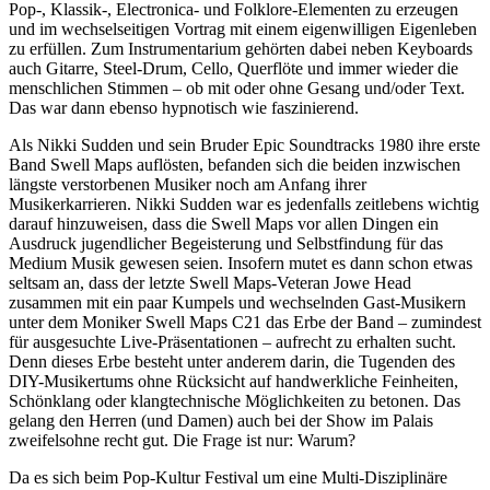
Pop-, Klassik-, Electronica- und Folklore-Elementen zu erzeugen
und im wechselseitigen Vortrag mit einem eigenwilligen Eigenleben
zu erfüllen. Zum Instrumentarium gehörten dabei neben Keyboards
auch Gitarre, Steel-Drum, Cello, Querflöte und immer wieder die
menschlichen Stimmen – ob mit oder ohne Gesang und/oder Text.
Das war dann ebenso hypnotisch wie faszinierend.
Als Nikki Sudden und sein Bruder Epic Soundtracks 1980 ihre erste
Band Swell Maps auflösten, befanden sich die beiden inzwischen
längste verstorbenen Musiker noch am Anfang ihrer
Musikerkarrieren. Nikki Sudden war es jedenfalls zeitlebens wichtig
darauf hinzuweisen, dass die Swell Maps vor allen Dingen ein
Ausdruck jugendlicher Begeisterung und Selbstfindung für das
Medium Musik gewesen seien. Insofern mutet es dann schon etwas
seltsam an, dass der letzte Swell Maps-Veteran Jowe Head
zusammen mit ein paar Kumpels und wechselnden Gast-Musikern
unter dem Moniker Swell Maps C21 das Erbe der Band – zumindest
für ausgesuchte Live-Präsentationen – aufrecht zu erhalten sucht.
Denn dieses Erbe besteht unter anderem darin, die Tugenden des
DIY-Musikertums ohne Rücksicht auf handwerkliche Feinheiten,
Schönklang oder klangtechnische Möglichkeiten zu betonen. Das
gelang den Herren (und Damen) auch bei der Show im Palais
zweifelsohne recht gut. Die Frage ist nur: Warum?
Da es sich beim Pop-Kultur Festival um eine Multi-Disziplinäre