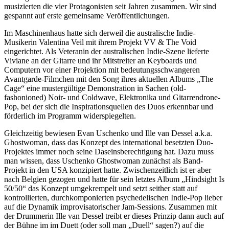
musizierten die vier Protagonisten seit Jahren zusammen. Wir sind
gespannt auf erste gemeinsame Veröffentlichungen.
Im Maschinenhaus hatte sich derweil die australische Indie-
Musikerin Valentina Veil mit ihrem Projekt VV & The Void
eingerichtet. Als Veteranin der australischen Indie-Szene lieferte
Viviane an der Gitarre und ihr Mitstreiter an Keyboards und
Computern vor einer Projektion mit bedeutungsschwangeren
Avantgarde-Filmchen mit den Song ihres aktuellen Albums „The
Cage“ eine mustergültige Demonstration in Sachen (old-
fashonioned) Noir- und Coldwave, Elektronika und Gitarrendrone-
Pop, bei der sich die Inspirationsquellen des Duos erkennbar und
förderlich im Programm widerspiegelten.
Gleichzeitig bewiesen Evan Uschenko und Ille van Dessel a.k.a.
Ghostwoman, dass das Konzept des international besetzten Duo-
Projektes immer noch seine Daseinsberechtigung hat. Dazu muss
man wissen, dass Uschenko Ghostwoman zunächst als Band-
Projekt in den USA konzipiert hatte. Zwischenzeitlich ist er aber
nach Belgien gezogen und hatte für sein letztes Album „Hindsight Is
50/50“ das Konzept umgekrempelt und setzt seither statt auf
kontrollierten, durchkomponierten psychedelischen Indie-Pop lieber
auf die Dynamik improvisatorischer Jam-Sessions. Zusammen mit
der Drummerin Ille van Dessel treibt er dieses Prinzip dann auch auf
der Bühne im im Duett (oder soll man „Duell“ sagen?) auf die