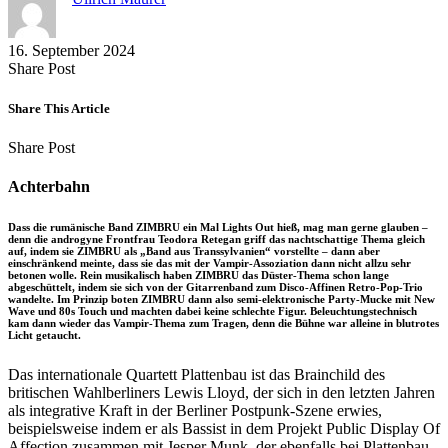
16. September 2024
Share
Copy
Send
Share Post
on
URL
Link
Facebook
to
via
Share This Article
clipboard
eMail
Share
Copy
Send
Share Post
on
URL
Link
Facebook
to
via
Achterbahn
clipboard
eMail
Dass die rumänische Band ZIMBRU ein Mal Lights Out hieß, mag man gerne glauben –
denn die androgyne Frontfrau Teodora Retegan griff das nachtschattige Thema gleich
auf, indem sie ZIMBRU als „Band aus Transsylvanien“ vorstellte – dann aber
einschränkend meinte, dass sie das mit der Vampir-Assoziation dann nicht allzu sehr
betonen wolle. Rein musikalisch haben ZIMBRU das Düster-Thema schon lange
abgeschüttelt, indem sie sich von der Gitarrenband zum Disco-Affinen Retro-Pop-Trio
wandelte. Im Prinzip boten ZIMBRU dann also semi-elektronische Party-Mucke mit New
Wave und 80s Touch und machten dabei keine schlechte Figur. Beleuchtungstechnisch
kam dann wieder das Vampir-Thema zum Tragen, denn die Bühne war alleine in blutrotes
Licht getaucht.
Das internationale Quartett Plattenbau ist das Brainchild des
britischen Wahlberliners Lewis Lloyd, der sich in den letzten Jahren
als integrative Kraft in der Berliner Postpunk-Szene erwies,
beispielsweise indem er als Bassist in dem Projekt Public Display Of
Affection zusammen mit Jesper Munk, der ebenfalls bei Plattenbau