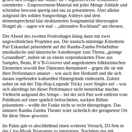
orientiertes – Empowerment-Material mit jeder Menge Attitüde und
scheinbar bewusst sperrig und rau zu präsentieren. Aber alleine
aufgrund des soliden Songwritings Ashleys und dem
dementsprechend klar strukturierten Songmaterial überzeugten
Hotgirl als – sagen wir mal – „alternative Rockband“ am ehesten.
Der Abend des zweiten Festivaltages klang dann mit zwei
ungewöhnlichen Projekten aus. Die iranisch-stämmige Künstlerin
Pari Eskandari präsentierte auf der Ramba-Zamba Probebühne
musikalische und tänzerische Autotherapie zum Thema „geistige
Gesundheit“, indem sie zu einem vorproduzierten Flow aus
Samples, Beats, R’n’B-Grooves und angedeuteten folkloristischen
Elementen sowohl ihre Dämonen thematisiert – gegen die sie mit
ihrer Performance antanzt – wie auch ihre Herkunft und die sich
daraus ergebenden kulturellen Hintergründe einbezieht. Zuletzt
nahm sie mit der Trip-Hop-Legende Tricky zwei Singles auf – was
sich allerdings bei dieser Performance nicht bemerkbar machte.
Vielleicht aufgrund des Setups – bei der sich Pari weit entfernt vom
Publikum auf einer spärlich beleuchteten, nackten Bühne
präsentierte – wollte der Funke nicht so recht überspringen. Das
intimere Ramba Zamba Theater wäre sicherlich der geeignetere Ort
für diese Show gewesen.
Im Palais gab es abschließend einen weiteren Versuch, DJ-Sets in
das Live-Musik Programm zu integrieren. Nachdem das mit