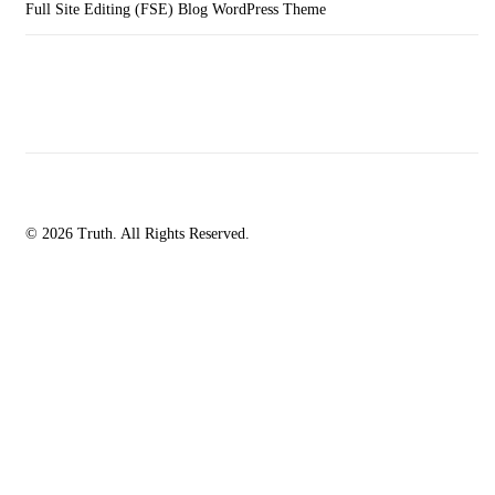
Full Site Editing (FSE) Blog WordPress Theme
© 2026 Truth. All Rights Reserved.
facebook-
instagramm
rss
1