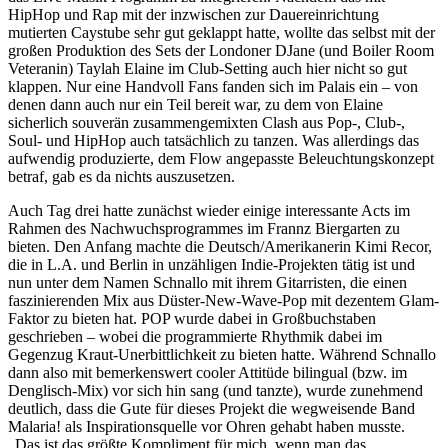
HipHop und Rap mit der inzwischen zur Dauereinrichtung
mutierten Caystube sehr gut geklappt hatte, wollte das selbst mit der
großen Produktion des Sets der Londoner DJane (und Boiler Room
Veteranin) Taylah Elaine im Club-Setting auch hier nicht so gut
klappen. Nur eine Handvoll Fans fanden sich im Palais ein – von
denen dann auch nur ein Teil bereit war, zu dem von Elaine
sicherlich souverän zusammengemixten Clash aus Pop-, Club-,
Soul- und HipHop auch tatsächlich zu tanzen. Was allerdings das
aufwendig produzierte, dem Flow angepasste Beleuchtungskonzept
betraf, gab es da nichts auszusetzen.
Auch Tag drei hatte zunächst wieder einige interessante Acts im
Rahmen des Nachwuchsprogrammes im Frannz Biergarten zu
bieten. Den Anfang machte die Deutsch/Amerikanerin Kimi Recor,
die in L.A. und Berlin in unzähligen Indie-Projekten tätig ist und
nun unter dem Namen Schnallo mit ihrem Gitarristen, die einen
faszinierenden Mix aus Düster-New-Wave-Pop mit dezentem Glam-
Faktor zu bieten hat. POP wurde dabei in Großbuchstaben
geschrieben – wobei die programmierte Rhythmik dabei im
Gegenzug Kraut-Unerbittlichkeit zu bieten hatte. Während Schnallo
dann also mit bemerkenswert cooler Attitüde bilingual (bzw. im
Denglisch-Mix) vor sich hin sang (und tanzte), wurde zunehmend
deutlich, dass die Gute für dieses Projekt die wegweisende Band
Malaria! als Inspirationsquelle vor Ohren gehabt haben musste.
„Das ist das größte Kompliment für mich, wenn man das