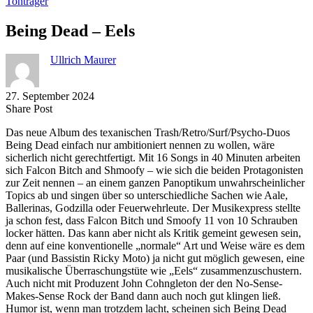
Tonträger
Being Dead – Eels
Ullrich Maurer
27. September 2024
Share
Copy
Send
Share Post
on
URL
Link
Das neue Album des texanischen Trash/Retro/Surf/Psycho-Duos
Facebook
to
via
Being Dead einfach nur ambitioniert nennen zu wollen, wäre
clipboard
eMail
sicherlich nicht gerechtfertigt. Mit 16 Songs in 40 Minuten arbeiten
sich Falcon Bitch and Shmoofy – wie sich die beiden Protagonisten
zur Zeit nennen – an einem ganzen Panoptikum unwahrscheinlicher
Topics ab und singen über so unterschiedliche Sachen wie Aale,
Ballerinas, Godzilla oder Feuerwehrleute. Der Musikexpress stellte
ja schon fest, dass Falcon Bitch und Smoofy 11 von 10 Schrauben
locker hätten. Das kann aber nicht als Kritik gemeint gewesen sein,
denn auf eine konventionelle „normale“ Art und Weise wäre es dem
Paar (und Bassistin Ricky Moto) ja nicht gut möglich gewesen, eine
musikalische Überraschungstüte wie „Eels“ zusammenzuschustern.
Auch nicht mit Produzent John Cohngleton der den No-Sense-
Makes-Sense Rock der Band dann auch noch gut klingen ließ.
Humor ist, wenn man trotzdem lacht, scheinen sich Being Dead