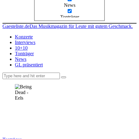
News
Tonträger
Gaesteliste.de
Das Musikmagazin für Leute mit gutem Geschmack.
Konzerte
Interviews
10+10
Tonträger
News
GL präsentiert
facebook-
instagramm
rss
1