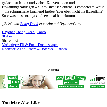
gedacht zu haben und ziehen Konventionen und
Erwartungshaltungen – auf musikalisch durchaus kompetente Weise
– ins schrammelig krachend lustige (aber eben nicht ins lächerliche).
So etwas muss man ja auch erst mal hinbekommen.
„Eels“ von
Being Dead
erscheint auf Bayonet/Cargo.
Bayonet
, 
Being Dead
, 
Cargo
0
Likes
Share
Copy
Send
Share Post
on
URL
Link
Vorheriger:
Eli & Fur – Dreamscapes
Facebook
to
via
Nächster:
Anna Erhard – Botanical Garden
clipboard
eMail
Werbung
You May Also Like