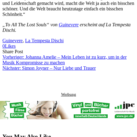
und Leidenschaft gemacht wird, macht die Welt ja auch ein bisschen
schöner. Und die Welt braucht heutzutage einfach ein bisschen
Schönheit.“
„To All The Lost Souls“ von
Guinevere
erscheint auf La Tempesta
Dischi.
Guinevere
, 
La Tempesta Dischi
0
Likes
Share
Copy
Send
Share Post
on
URL
Link
Vorheriger:
Johanna Amelie – Mein Leben ist zu kurz, um in der
Facebook
to
via
Musik Kompromisse zu machen
clipboard
eMail
Nächster:
Simon Joyner – Nur Liebe und Trauer
Werbung
You May Also Like