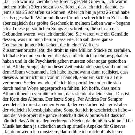
„Ja – ich war mal ziemlich verloren“, gesteht Ginevra, „ich war in
meinen frühen 20ern sogar so verloren, dass ich nicht dachte, es
jemals bis 25 schaffen zu können. Aber ich bin ja jetzt 26 und habe
es also geschafft. Während dieser für mich schrecklichen Zeit – die
aber zugleich das größte Geschenk in meinem Leben war – begann
ich all diese persönlichen Songs zu schreiben, die sehr an das
Gebunden waren, was ich durchlebte. Sie waren wie ein Gemälde
dessen, was um mich herum passierte. Ich sah diese ganze
Generation junger Menschen, die in einer Welt des
Zusammenbruchs lebt, die droht in eine Million Stücke zu zerfallen.
Ich habe Freunde verloren, die das einfach nicht mehr ausgehalten
haben und in die Psychiatrie gehen mussten oder sogar gestorben
sind. All die Songs, die in dieser Zeit entstanden sind, sind nun auf
dem Album versammelt. Ich habe irgendwann dann realisiert, dass
dieses Album nicht nur von mir handelt, sondern sich an all die
verlorenen Seelen wendet, die ich hier porträtiere oder die sich
durch meine Worte angesprochen fühlen. Ich hoffe, dass mein
Album ihnen so vermitteln kann, dass sie nicht alleine sind. Das ist
der Kern des Albums. Der letzte Song ‚Per Andrea Per Sempre‘
wendet sich direkt an einen Freund, der verstorben ist – er ist aber
der vielleicht lebensbejahendste Song den ich je geschrieben habe –
und der verkörpert die ganze Botschaft des Albums%3B dass ich
nämlich das Album allen verlorenen Seelen da draußen widme.“ Die
Musik hat dann ja sicherlich auch spirituelle Aspekte für Ginevra.
„Ja, denn wenn ich musiziere, dann fühle ich mich oft als leerer