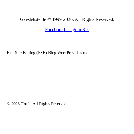
Gaesteliste.de © 1999-2026. All Rights Reserved.
Facebook
Instagram
Rss
Full Site Editing (FSE) Blog WordPress Theme
© 2026 Truth. All Rights Reserved.
facebook-
instagramm
rss
1