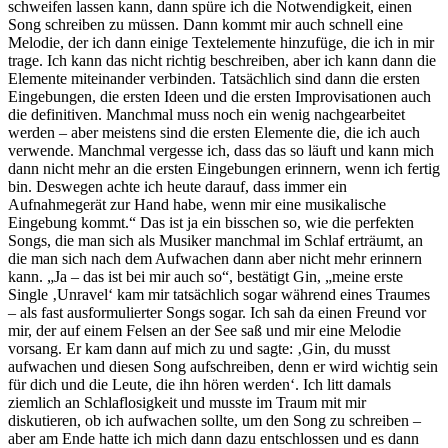
schweifen lassen kann, dann spüre ich die Notwendigkeit, einen
Song schreiben zu müssen. Dann kommt mir auch schnell eine
Melodie, der ich dann einige Textelemente hinzufüge, die ich in mir
trage. Ich kann das nicht richtig beschreiben, aber ich kann dann die
Elemente miteinander verbinden. Tatsächlich sind dann die ersten
Eingebungen, die ersten Ideen und die ersten Improvisationen auch
die definitiven. Manchmal muss noch ein wenig nachgearbeitet
werden – aber meistens sind die ersten Elemente die, die ich auch
verwende. Manchmal vergesse ich, dass das so läuft und kann mich
dann nicht mehr an die ersten Eingebungen erinnern, wenn ich fertig
bin. Deswegen achte ich heute darauf, dass immer ein
Aufnahmegerät zur Hand habe, wenn mir eine musikalische
Eingebung kommt.“ Das ist ja ein bisschen so, wie die perfekten
Songs, die man sich als Musiker manchmal im Schlaf erträumt, an
die man sich nach dem Aufwachen dann aber nicht mehr erinnern
kann. „Ja – das ist bei mir auch so“, bestätigt Gin, „meine erste
Single ‚Unravel‘ kam mir tatsächlich sogar während eines Traumes
– als fast ausformulierter Songs sogar. Ich sah da einen Freund vor
mir, der auf einem Felsen an der See saß und mir eine Melodie
vorsang. Er kam dann auf mich zu und sagte: ‚Gin, du musst
aufwachen und diesen Song aufschreiben, denn er wird wichtig sein
für dich und die Leute, die ihn hören werden‘. Ich litt damals
ziemlich an Schlaflosigkeit und musste im Traum mit mir
diskutieren, ob ich aufwachen sollte, um den Song zu schreiben –
aber am Ende hatte ich mich dann dazu entschlossen und es dann