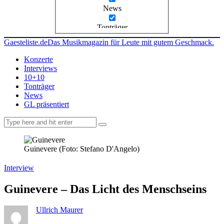
News
Tonträger
Gaesteliste.de
Das Musikmagazin für Leute mit gutem Geschmack.
Konzerte
Interviews
10+10
Tonträger
News
GL präsentiert
facebook-
instagramm
rss
1
Guinevere (Foto: Stefano D'Angelo)
Interview
Guinevere – Das Licht des Menschseins
Ullrich Maurer