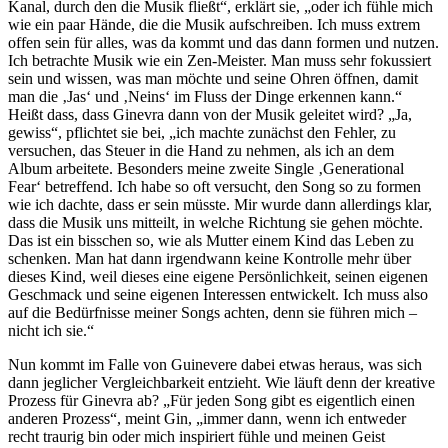
Kanal, durch den die Musik fließt“, erklärt sie, „oder ich fühle mich
wie ein paar Hände, die die Musik aufschreiben. Ich muss extrem
offen sein für alles, was da kommt und das dann formen und nutzen.
Ich betrachte Musik wie ein Zen-Meister. Man muss sehr fokussiert
sein und wissen, was man möchte und seine Ohren öffnen, damit
man die ‚Jas‘ und ‚Neins‘ im Fluss der Dinge erkennen kann.“
Heißt dass, dass Ginevra dann von der Musik geleitet wird? „Ja,
gewiss“, pflichtet sie bei, „ich machte zunächst den Fehler, zu
versuchen, das Steuer in die Hand zu nehmen, als ich an dem
Album arbeitete. Besonders meine zweite Single ‚Generational
Fear‘ betreffend. Ich habe so oft versucht, den Song so zu formen
wie ich dachte, dass er sein müsste. Mir wurde dann allerdings klar,
dass die Musik uns mitteilt, in welche Richtung sie gehen möchte.
Das ist ein bisschen so, wie als Mutter einem Kind das Leben zu
schenken. Man hat dann irgendwann keine Kontrolle mehr über
dieses Kind, weil dieses eine eigene Persönlichkeit, seinen eigenen
Geschmack und seine eigenen Interessen entwickelt. Ich muss also
auf die Bedürfnisse meiner Songs achten, denn sie führen mich –
nicht ich sie.“
Nun kommt im Falle von Guinevere dabei etwas heraus, was sich
dann jeglicher Vergleichbarkeit entzieht. Wie läuft denn der kreative
Prozess für Ginevra ab? „Für jeden Song gibt es eigentlich einen
anderen Prozess“, meint Gin, „immer dann, wenn ich entweder
recht traurig bin oder mich inspiriert fühle und meinen Geist