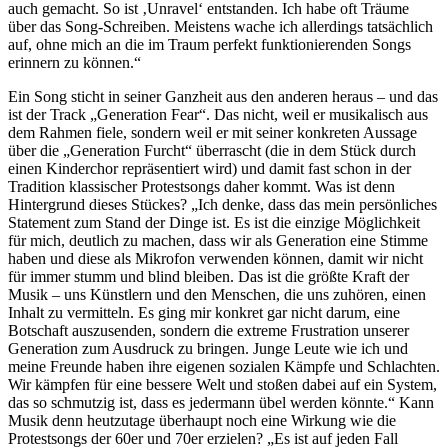
auch gemacht. So ist ‚Unravel‘ entstanden. Ich habe oft Träume
über das Song-Schreiben. Meistens wache ich allerdings tatsächlich
auf, ohne mich an die im Traum perfekt funktionierenden Songs
erinnern zu können.“
Ein Song sticht in seiner Ganzheit aus den anderen heraus – und das
ist der Track „Generation Fear“. Das nicht, weil er musikalisch aus
dem Rahmen fiele, sondern weil er mit seiner konkreten Aussage
über die „Generation Furcht“ überrascht (die in dem Stück durch
einen Kinderchor repräsentiert wird) und damit fast schon in der
Tradition klassischer Protestsongs daher kommt. Was ist denn
Hintergrund dieses Stückes? „Ich denke, dass das mein persönliches
Statement zum Stand der Dinge ist. Es ist die einzige Möglichkeit
für mich, deutlich zu machen, dass wir als Generation eine Stimme
haben und diese als Mikrofon verwenden können, damit wir nicht
für immer stumm und blind bleiben. Das ist die größte Kraft der
Musik – uns Künstlern und den Menschen, die uns zuhören, einen
Inhalt zu vermitteln. Es ging mir konkret gar nicht darum, eine
Botschaft auszusenden, sondern die extreme Frustration unserer
Generation zum Ausdruck zu bringen. Junge Leute wie ich und
meine Freunde haben ihre eigenen sozialen Kämpfe und Schlachten.
Wir kämpfen für eine bessere Welt und stoßen dabei auf ein System,
das so schmutzig ist, dass es jedermann übel werden könnte.“ Kann
Musik denn heutzutage überhaupt noch eine Wirkung wie die
Protestsongs der 60er und 70er erzielen? „Es ist auf jeden Fall