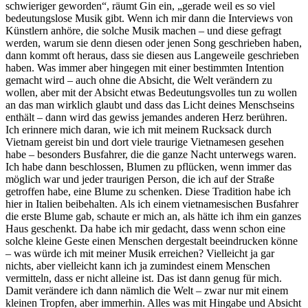
schwieriger geworden“, räumt Gin ein, „gerade weil es so viel
bedeutungslose Musik gibt. Wenn ich mir dann die Interviews von
Künstlern anhöre, die solche Musik machen – und diese gefragt
werden, warum sie denn diesen oder jenen Song geschrieben haben,
dann kommt oft heraus, dass sie diesen aus Langeweile geschrieben
haben. Was immer aber hingegen mit einer bestimmten Intention
gemacht wird – auch ohne die Absicht, die Welt verändern zu
wollen, aber mit der Absicht etwas Bedeutungsvolles tun zu wollen
an das man wirklich glaubt und dass das Licht deines Menschseins
enthält – dann wird das gewiss jemandes anderen Herz berühren.
Ich erinnere mich daran, wie ich mit meinem Rucksack durch
Vietnam gereist bin und dort viele traurige Vietnamesen gesehen
habe – besonders Busfahrer, die die ganze Nacht unterwegs waren.
Ich habe dann beschlossen, Blumen zu pflücken, wenn immer das
möglich war und jeder traurigen Person, die ich auf der Straße
getroffen habe, eine Blume zu schenken. Diese Tradition habe ich
hier in Italien beibehalten. Als ich einem vietnamesischen Busfahrer
die erste Blume gab, schaute er mich an, als hätte ich ihm ein ganzes
Haus geschenkt. Da habe ich mir gedacht, dass wenn schon eine
solche kleine Geste einen Menschen dergestalt beeindrucken könne
– was würde ich mit meiner Musik erreichen? Vielleicht ja gar
nichts, aber vielleicht kann ich ja zumindest einem Menschen
vermitteln, dass er nicht alleine ist. Das ist dann genug für mich.
Damit verändere ich dann nämlich die Welt – zwar nur mit einem
kleinen Tropfen, aber immerhin. Alles was mit Hingabe und Absicht