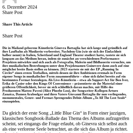
6. Dezember 2024
Share
Copy
Send
Share Post
on
URL
Link
Facebook
to
via
Share This Article
clipboard
eMail
Share
Copy
Send
Share Post
on
URL
Link
Facebook
to
via
Die in Mailand geborene Künstlerin Ginevra Battaglia hat sich lange und gründlich auf
clipboard
eMail
ihre Laufbahn als Musikerin vorbereitet. Nachdem Gin (wie sie sich der Einfachheit
halber nennt) in Italien, Schottland und England Theater studiert hatte, tastete sie sich
langsam an das Medium heran, indem sie zunächst an verschiedenen Performance-
Projekten mitwirkte und sich auch als Fotografin, Malerin und Bildhauerin versuchte, um
ihre musikalischen Bestrebungen unter dem Projektnamen Guinevere dann auch auf eine
möglichst breite Basis stellen zu können. 2023 startete sie mit der EP „Running In
Circles“ einen ersten Testballon, mittels dessen sie ihre Ambitionen erstmals in Form
eigener Songs in musikalischer Form zusammenführte – ohne sich dabei bereits auf ein
bestimmtes Format festzulegen. Als Live-Künstlerin – etwa als Support Act für Bon Iver,
Erika de Casier oder den Kings Of Convenience – präsentierte sie ihr Material einer
größeren Öffentlichkeit, bevor sie sich schließlich daran machte, mit Hilfe des
Produzenten Matteo Pavesi (Alice Phoebe Lou), der Songwriter-Kollegen Arturo
Zanaica, Damon Arabsolgar und ihres Vaters Giovanni Battaglia ihr nun vorliegendes,
monumentales, Genre- und Format-Sprengendes Debüt-Album „To All The Lost Souls“
einzuspielen.
Da gleich der erste Song „Little Blue Gin“ in Form einer jazzigen,
klassischen Songbook-Ballade das Thema des Albums aufzugreifen
scheint, sei eingangs die Frage erlaubt, ob Ginevra sich selbst auch
als eine verlorene Seele betrachtet, an die sich das Album ja richtet.