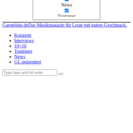
News
Tonträger
Gaesteliste.de
Das Musikmagazin für Leute mit gutem Geschmack.
Konzerte
Interviews
10+10
Tonträger
News
GL präsentiert
facebook-
instagramm
rss
1