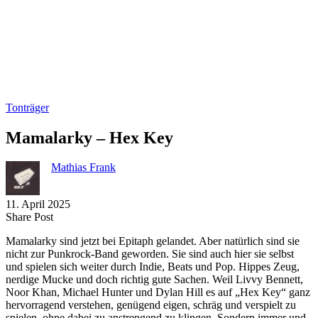
Tonträger
Mamalarky – Hex Key
Mathias Frank
11. April 2025
Share
Copy
Send
Share Post
on
URL
Link
Mamalarky sind jetzt bei Epitaph gelandet. Aber natürlich sind sie
Facebook
to
via
nicht zur Punkrock-Band geworden. Sie sind auch hier sie selbst
clipboard
eMail
und spielen sich weiter durch Indie, Beats und Pop. Hippes Zeug,
nerdige Mucke und doch richtig gute Sachen. Weil Livvy Bennett,
Noor Khan, Michael Hunter und Dylan Hill es auf „Hex Key“ ganz
hervorragend verstehen, genügend eigen, schräg und verspielt zu
spielen, ohne dabei zu anstrengend zu klingen. Sondern immer und