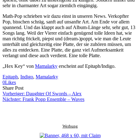
sehr in charmanter Art sogar ziemlich eingängig.
Math-Pop schrieben wir dazu einst in unseren News. Verkopfter
Pop, bisschen schräg, sanft auf unsanfte Art. Am Ende vor allem
spannend. Und das klappt auch auf Album-Länge sehr, sehr gut, 13
Songs lang. Weil der Vierer einfach genügend tolle Ideen hat, wie
man richtig frickelt, piepst und (dream-)poppt, wie man die Leute
unterhält und gleichzeitig eine Platte, der sie zuhören müssen, um
alles zu entdecken. Eine Platte, die ganz viel Aufmerksamkeit
verlangt und diese auch verdient. Eine tolle Platte.
„Hex Key“ von
Mamalarky
erscheint auf Epitaph/Indigo.
Epitaph
, 
Indigo
, 
Mamalarky
0
Likes
Share
Copy
Send
Share Post
on
URL
Link
Vorheriger:
Daughter Of Swords – Alex
Facebook
to
via
Nächster:
Frank Popp Ensemble – Waves
clipboard
eMail
Werbung