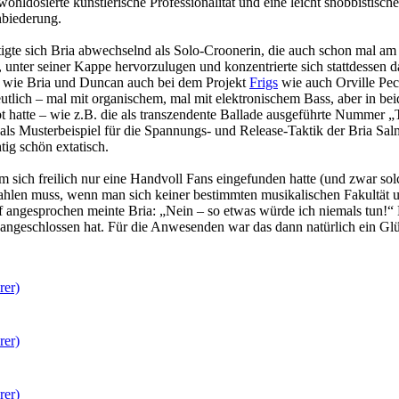
osierte künstlerische Professionalität und eine leicht snobbistische C
nbiederung.
igte sich Bria abwechselnd als Solo-Croonerin, die auch schon mal am
 unter seiner Kappe hervorzulugen und konzentrierte sich stattdessen d
er wie Bria und Duncan auch bei dem Projekt
Frigs
wie auch Orville Peck
ich – mal mit organischem, mal mit elektronischem Bass, aber in beide
t hatte – wie z.B. die als transzendente Ballade ausgeführte Nummer „Tw
als Musterbeispiel für die Spannungs- und Release-Taktik der Bria Salm
ig schön extatisch.
sich freilich nur eine Handvoll Fans eingefunden hatte (und zwar sol
 zahlen muss, wenn man sich keiner bestimmten musikalischen Fakultät u
angesprochen meinte Bria: „Nein – so etwas würde ich niemals tun!“
angeschlossen hat. Für die Anwesenden war das dann natürlich ein Glü