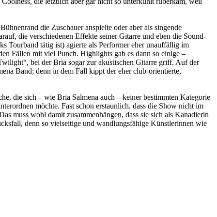
oolness, die letztlich aber gar nicht so unterkühlt rüberkam, weil
 Bühnenrand die Zuschauer anspielte oder aber als singende
arauf, die verschiedenen Effekte seiner Gitarre und eben die Sound-
s Tourband tätig ist) agierte als Performer eher unauffällig im
n Fällen mit viel Punch. Highlights gab es dann so einige –
ilight“, bei der Bria sogar zur akustischen Gitarre griff. Auf der
ena Band; denn in dem Fall kippt der eher club-orientierte,
che, die sich – wie Bria Salmena auch – keiner bestimmten Kategorie
nterordnen möchte. Fast schon erstaunlich, dass die Show nicht im
 Das muss wohl damit zusammenhängen, dass sie sich als Kanadierin
cksfall, denn so vielseitige und wandlungsfähige Künstlerinnen wie