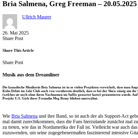
Bria Salmena, Greg Freeman – 20.05.2025 
Ullrich Maurer
26. Mai 2025
Share
Copy
Send
Share Post
on
URL
Link
Facebook
to
via
Share This Article
clipboard
eMail
Share
Copy
Send
Share Post
on
URL
Link
Facebook
to
via
Musik aus dem Dreamliner
clipboard
eMail
Die kanadische Musikerin Bria Salmena ist in so vielen Projekten verwickelt, dass man Ang
Köln-Debüt im Jaki Club auch von vornherein deutlich, dass es bei der Show einzig um ihr S
(welches sie noch ohne ihren Nachnamen im Suffix gestartet hatte) präsentieren würde. Auf
Projekt U.S. Girls ihrer Freundin Meg Remy blieben unerwähnt.
Wie
Bria Salmena
und ihre Band, so ist auch der als Support-Act ge
mal damit zurechtkommen, dass die Fans hierzulande zunächst mal zu
zu treten, wie das in Nordamerika der Fall ist. Vielleicht war auc
zuzuwenden, um seine zugegebenermaßen faszinierend intensive Gitarr