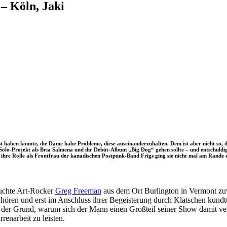
– Köln, Jaki
st haben könnte, die Dame habe Probleme, diese auseinanderzuhalten. Dem ist aber nicht so, 
olo-Projekt als Bria Salmena und ihr Debüt-Album „Big Dog“ gehen sollte – und entschuldigte 
 ihre Rolle als Frontfrau der kanadischen Postpunk-Band Frigs ging sie nicht mal am Rande e
buchte Art-Rocker
Greg Freeman
aus dem Ort Burlington in Vermont zu
hören und erst im Anschluss ihrer Begeisterung durch Klatschen kundtu
h das der Grund, warum sich der Mann einen Großteil seiner Show dami
enarbeit zu leisten.