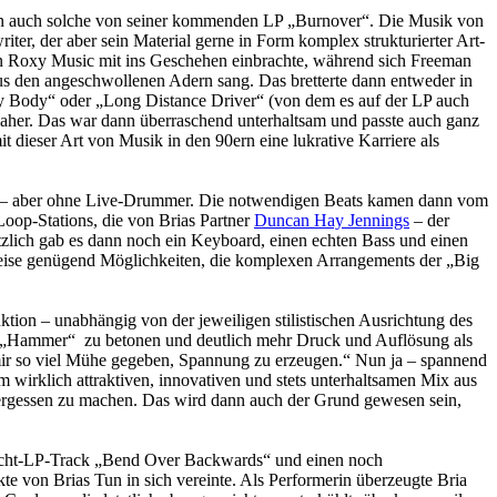
ern auch solche von seiner kommenden LP „Burnover“. Die Musik von
iter, der aber sein Material gerne in Form komplex strukturierter Art-
von Roxy Music mit ins Geschehen einbrachte, während sich Freeman
us den angeschwollenen Adern sang. Das bretterte dann entweder in
y Body“ oder „Long Distance Driver“ (von dem es auf der LP auch
daher. Das war dann überraschend unterhaltsam und passte auch ganz
dieser Art von Musik in den 90ern eine lukrative Karriere als
nd – aber ohne Live-Drummer. Die notwendigen Beats kamen dann vom
oop-Stations, die von Brias Partner
Duncan Hay Jennings
– der
sätzlich gab es dann noch ein Keyboard, einen echten Bass und einen
e Weise genügend Möglichkeiten, die komplexen Arrangements der „Big
tion – unabhängig von der jeweiligen stilistischen Ausrichtung des
er „Hammer“ zu betonen und deutlich mehr Druck und Auflösung als
 mir so viel Mühe gegeben, Spannung zu erzeugen.“ Nun ja – spannend
 wirklich attraktiven, innovativen und stets unterhaltsamen Mix aus
ergessen zu machen. Das wird dann auch der Grund gewesen sein,
Nicht-LP-Track „Bend Over Backwards“ und einen noch
te von Brias Tun in sich vereinte. Als Performerin überzeugte Bria