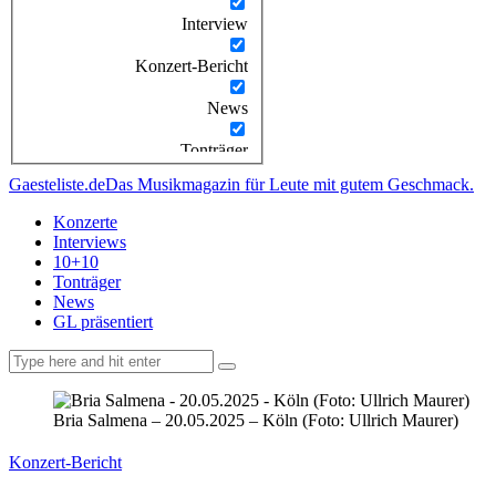
Interview
Konzert-Bericht
News
Tonträger
Gaesteliste.de
Das Musikmagazin für Leute mit gutem Geschmack.
Konzerte
Interviews
10+10
Tonträger
News
GL präsentiert
facebook-
instagramm
rss
1
Bria Salmena – 20.05.2025 – Köln (Foto: Ullrich Maurer)
Konzert-Bericht