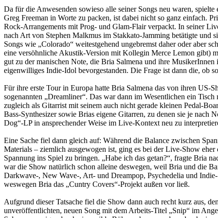
Da für die Anwesenden sowieso alle seiner Songs neu waren, spielt
Greg Freeman in Worte zu packen, ist dabei nicht so ganz einfach. Prin
Rock-Arrangements mit Prog- und Glam-Flair verpackt. In seiner Liv
nach Art von Stephen Malkmus im Stakkato-Jamming betätigte und sic
Songs wie „Colorado“ weitestgehend ungebremst daher oder aber sc
eine versöhnliche Akustik-Version mit Kollegin Merce Lemon gibt) mi
gut zu der manischen Note, die Bria Salmena und ihre MusikerInnen i
eigenwilliges Indie-Idol bevorgestanden. Die Frage ist dann die, ob 
Für ihre erste Tour in Europa hatte Bria Salmena das von ihren U
sogenannten „Dreamliner“. Das war dann im Wesentlichen ein Tisch m
zugleich als Gitarrist mit seinem auch nicht gerade kleinen Pedal-Bo
Bass-Synthesizer sowie Brias eigene Gitarren, zu denen sie je nach 
Dog“-LP in ansprechender Weise im Live-Kontext neu zu interpretier
Eine Sache fiel dann gleich auf: Während die Balance zwischen Spann
Materials – ziemlich ausgewogen ist, ging es bei der Live-Show eh
Spannung ins Spiel zu bringen. „Habe ich das getan?“, fragte Bria 
war die Show natürlich schon alleine deswegen, weil Bria und die Ba
Darkwave-, New Wave-, Art- und Dreampop, Psychedelia und Indie- 
weswegen Bria das „Cuntry Covers“-Projekt außen vor ließ.
Aufgrund dieser Tatsache fiel die Show dann auch recht kurz aus,
unveröffentlichten, neuen Song mit dem Arbeits-Titel „Snip“ im Angeb