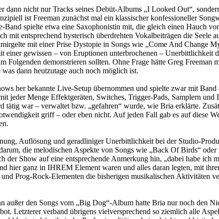
e er dann nicht nur Tracks seines Debüt-Albums „I Looked Out“, sond
zipiell ist Freeman zunächst mal ein klassischer konfessioneller Songwr
e-Band spielte etwa eine Saxophonistin mit, die gleich einen Hauch 
h mit entsprechend hysterisch überdrehten Vokalbeiträgen die Seele a
hmirgelte mit einer Prise Dystopie in Songs wie „Come And Change M
t einer gewissen – von Eruptionen unterbrochenen – Unerbittlichkeit 
m Folgenden demonstrieren sollten. Ohne Frage hätte Greg Freeman mit 
so was dann heutzutage auch noch möglich ist.
S-Shows her bekannte Live-Setup übernommen und spielte zwar mit Ba
it jeder Menge Effektgeräten, Switches, Trigger-Pads, Samplern und L
ard tätig war – verwaltet bzw. „gefahren“ wurde, wie Bria erklärte. Zu
Notwendigkeit griff – oder eben nicht. Auf jeden Fall gab es auf dies
en.
ung, Auflösung und geradliniger Unerbittlichkeit bei der Studio-Produk
er darum, die melodischen Aspekte von Songs wie „Back Of Birds“ od
nach der Show auf eine entsprechende Anmerkung hin, „dabei habe ich
nd hier ganz in IHREM Element waren und alles daran legten, mit ihrem
und Prog-Rock-Elementen die bisherigen musikalischen Aktivitäten v
 denn außer den Songs vom „Big Dog“-Album hatte Bria nur noch den 
ot. Letzterer verband übrigens vielversprechend so ziemlich alle Aspek