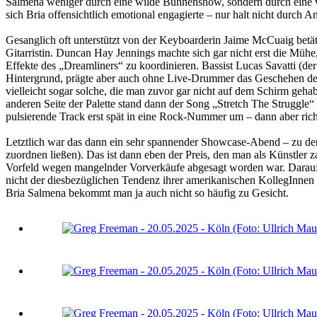
Salmena weniger durch eine wilde Bühnenshow, sondern durch eine wohld
sich Bria offensichtlich emotional engagierte – nur halt nicht durch A
Gesanglich oft unterstützt von der Keyboarderin Jaime McCuaig betät
Gitarristin. Duncan Hay Jennings machte sich gar nicht erst die Mühe,
Effekte des „Dreamliners“ zu koordinieren. Bassist Lucas Savatti (d
Hintergrund, prägte aber auch ohne Live-Drummer das Geschehen deutl
vielleicht sogar solche, die man zuvor gar nicht auf dem Schirm gehab
anderen Seite der Palette stand dann der Song „Stretch The Struggle“ 
pulsierende Track erst spät in eine Rock-Nummer um – dann aber richt
Letztlich war das dann ein sehr spannender Showcase-Abend – zu dem 
zuordnen ließen). Das ist dann eben der Preis, den man als Künstler
Vorfeld wegen mangelnder Vorverkäufe abgesagt worden war. Darauf 
nicht der diesbezüglichen Tendenz ihrer amerikanischen KollegInnen 
Bria Salmena bekommt man ja auch nicht so häufig zu Gesicht.