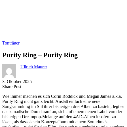
Tonträger
Purity Ring – Purity Ring
Ullrich Maurer
3. Oktober 2025
Share
Copy
Send
Share Post
on
URL
Link
Wie immer machen es sich Corin Roddick und Megan James a.k.a.
Facebook
to
via
Purity Ring nicht ganz leicht. Anstatt einfach eine neue
clipboard
eMail
Songsammlung im Stil ihrer bisherigen drei Alben zu basteln, legt es
das kanadische Duo darauf an, sich auf einem neuen Label von der
bisherigen Dreampop-Melange auf den 4AD-Alben insofern zu
lösen, als dass sie ein Konzeptalbum mit einem Soundtrack
erschufen – nicht für den Film, der noch nie gedreht wurde, sondern