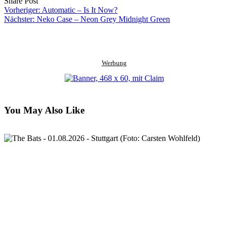
Share
Copy
Send
Share Post
on
URL
Link
Vorheriger:
Automatic – Is It Now?
Facebook
to
via
Nächster:
Neko Case – Neon Grey Midnight Green
clipboard
eMail
Werbung
You May Also Like