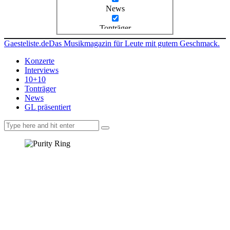
News
Tonträger
Gaesteliste.de
Das Musikmagazin für Leute mit gutem Geschmack.
Konzerte
Interviews
10+10
Tonträger
News
GL präsentiert
facebook-
instagramm
rss
1