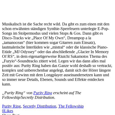
Musikalisch ist die Sache recht wild. Da gibt es zum einen mit den
schon erwähnten ständigen Synthie-Sperrfeuern unterlegte E-Pop-
Songs im Stolpermodus und vielen Stops & Gos. Dann gibt es
Disco-Tracks wie „Place Of My Own“, Dreampop a la
„iamanocean“ (hier kommen sogar Gitarren zum Einsatz),
lautmalerische Interlüden wie „mistral“ oder die klassische Piano-
Etüde „MJ Odyssey“ oder das abschließende „Glacier In Memory
Of RS“, in dem eigenartigerweise Riuichi Sakamotos Thema des
„Furyio“-Soundtracks zitiert wird. Legen wir das dann alles mal
positiv aus: Purity Ring haben das Ganze wohl deshalb so vertrackt,
komplex und unberechenbar angelegt, damit sich der Hörer längere
Zeit mit Gewinn mit dem Longplayer auseinandersetzen kann und
so immer neue Details, Ebenen, Sounds und Effekte entdecken
kann.
„Purity Ring“ von
Purity Ring
erscheint auf The
Fellowship/Secretly Distribution
.
Purity Ring
, 
Secretly Distribution
, 
The Fellowship
0
Likes