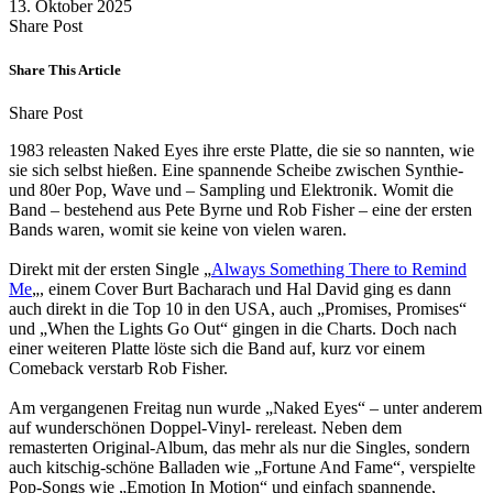
13. Oktober 2025
Share
Copy
Send
Share Post
on
URL
Link
Facebook
to
via
Share This Article
clipboard
eMail
Share
Copy
Send
Share Post
on
URL
Link
1983 releasten Naked Eyes ihre erste Platte, die sie so nannten, wie
Facebook
to
via
sie sich selbst hießen. Eine spannende Scheibe zwischen Synthie-
clipboard
eMail
und 80er Pop, Wave und – Sampling und Elektronik. Womit die
Band – bestehend aus Pete Byrne und Rob Fisher – eine der ersten
Bands waren, womit sie keine von vielen waren.
Direkt mit der ersten Single „
Always Something There to Remind
Me
„, einem Cover Burt Bacharach und Hal David ging es dann
auch direkt in die Top 10 in den USA, auch „Promises, Promises“
und „When the Lights Go Out“ gingen in die Charts. Doch nach
einer weiteren Platte löste sich die Band auf, kurz vor einem
Comeback verstarb Rob Fisher.
Am vergangenen Freitag nun wurde „Naked Eyes“ – unter anderem
auf wunderschönen Doppel-Vinyl- rereleast. Neben dem
remasterten Original-Album, das mehr als nur die Singles, sondern
auch kitschig-schöne Balladen wie „Fortune And Fame“, verspielte
Pop-Songs wie „Emotion In Motion“ und einfach spannende,