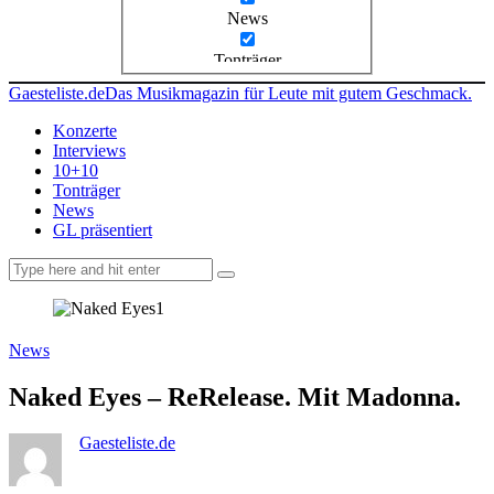
News
Tonträger
Gaesteliste.de
Das Musikmagazin für Leute mit gutem Geschmack.
Konzerte
Interviews
10+10
Tonträger
News
GL präsentiert
facebook-
instagramm
rss
1
News
Naked Eyes – ReRelease. Mit Madonna.
Gaesteliste.de