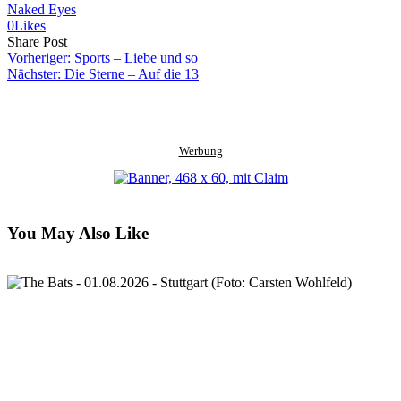
Naked Eyes
0
Likes
Share
Copy
Send
Share Post
on
URL
Link
Vorheriger:
Sports – Liebe und so
Facebook
to
via
Nächster:
Die Sterne – Auf die 13
clipboard
eMail
Werbung
You May Also Like