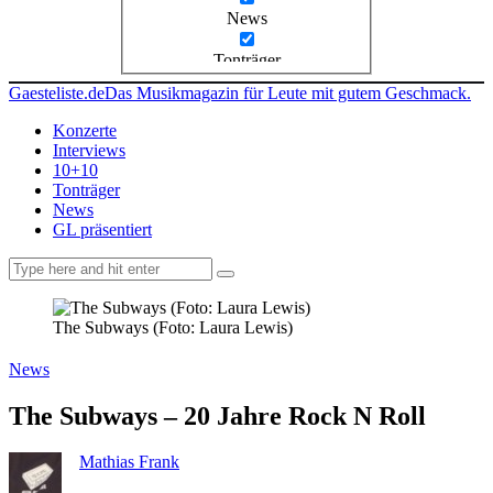
News
Tonträger
Gaesteliste.de
Das Musikmagazin für Leute mit gutem Geschmack.
Konzerte
Interviews
10+10
Tonträger
News
GL präsentiert
facebook-
instagramm
rss
1
The Subways (Foto: Laura Lewis)
News
The Subways – 20 Jahre Rock N Roll
Mathias Frank