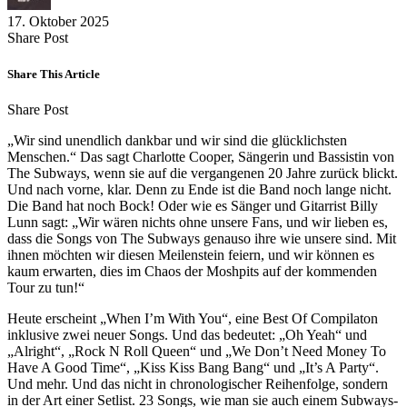
17. Oktober 2025
Share
Copy
Send
Share Post
on
URL
Link
Facebook
to
via
Share This Article
clipboard
eMail
Share
Copy
Send
Share Post
on
URL
Link
„Wir sind unendlich dankbar und wir sind die glücklichsten
Facebook
to
via
Menschen.“ Das sagt Charlotte Cooper, Sängerin und Bassistin von
clipboard
eMail
The Subways, wenn sie auf die vergangenen 20 Jahre zurück blickt.
Und nach vorne, klar. Denn zu Ende ist die Band noch lange nicht.
Die Band hat noch Bock! Oder wie es Sänger und Gitarrist Billy
Lunn sagt: „Wir wären nichts ohne unsere Fans, und wir lieben es,
dass die Songs von The Subways genauso ihre wie unsere sind. Mit
ihnen möchten wir diesen Meilenstein feiern, und wir können es
kaum erwarten, dies im Chaos der Moshpits auf der kommenden
Tour zu tun!“
Heute erscheint „When I’m With You“, eine Best Of Compilaton
inklusive zwei neuer Songs. Und das bedeutet: „Oh Yeah“ und
„Alright“, „Rock N Roll Queen“ und „We Don’t Need Money To
Have A Good Time“, „Kiss Kiss Bang Bang“ und „It’s A Party“.
Und mehr. Und das nicht in chronologischer Reihenfolge, sondern
in der Art einer Setlist. 23 Songs, wie man sie auch einem Subways-