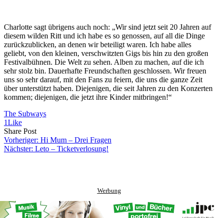
Charlotte sagt übrigens auch noch: „Wir sind jetzt seit 20 Jahren auf
diesem wilden Ritt und ich habe es so genossen, auf all die Dinge
zurückzublicken, an denen wir beteiligt waren. Ich habe alles
geliebt, von den kleinen, verschwitzten Gigs bis hin zu den großen
Festivalbühnen. Die Welt zu sehen. Alben zu machen, auf die ich
sehr stolz bin. Dauerhafte Freundschaften geschlossen. Wir freuen
uns so sehr darauf, mit den Fans zu feiern, die uns die ganze Zeit
über unterstützt haben. Diejenigen, die seit Jahren zu den Konzerten
kommen; diejenigen, die jetzt ihre Kinder mitbringen!“
The Subways
1
Like
Share
Copy
Send
Share Post
on
URL
Link
Vorheriger:
Hi Mum – Drei Fragen
Facebook
to
via
Nächster:
Leto – Ticketverlosung!
clipboard
eMail
Werbung