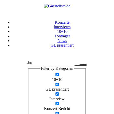
Zum
Inhalt
springen
Konzerte
Interviews
10+10
Tonträger
News
GL präsentiert
Suche
Filter by Kategorien
10+10
GL präsentiert
Interview
Konzert-Bericht