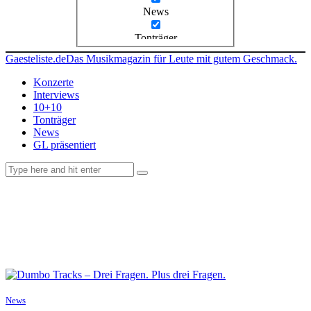
News
Tonträger
Gaesteliste.de
Das Musikmagazin für Leute mit gutem Geschmack.
Konzerte
Interviews
10+10
Tonträger
News
GL präsentiert
facebook-
instagramm
rss
1
News