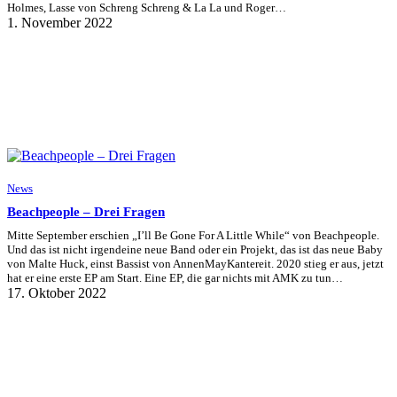
Holmes, Lasse von Schreng Schreng & La La und Roger…
1. November 2022
News
Beachpeople – Drei Fragen
Mitte September erschien „I’ll Be Gone For A Little While“ von Beachpeople.
Und das ist nicht irgendeine neue Band oder ein Projekt, das ist das neue Baby
von Malte Huck, einst Bassist von AnnenMayKantereit. 2020 stieg er aus, jetzt
hat er eine erste EP am Start. Eine EP, die gar nichts mit AMK zu tun…
17. Oktober 2022