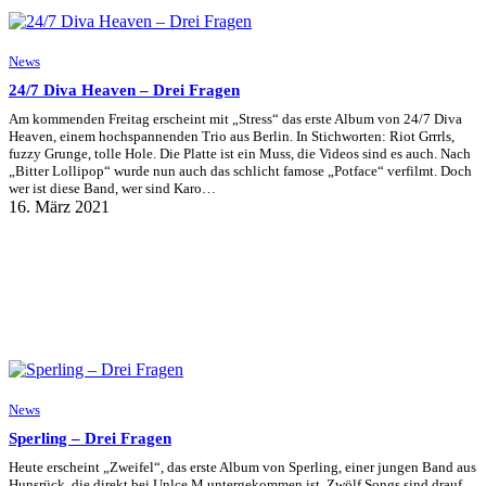
News
24/7 Diva Heaven – Drei Fragen
Am kommenden Freitag erscheint mit „Stress“ das erste Album von 24/7 Diva
Heaven, einem hochspannenden Trio aus Berlin. In Stichworten: Riot Grrrls,
fuzzy Grunge, tolle Hole. Die Platte ist ein Muss, die Videos sind es auch. Nach
„Bitter Lollipop“ wurde nun auch das schlicht famose „Potface“ verfilmt. Doch
wer ist diese Band, wer sind Karo…
16. März 2021
News
Sperling – Drei Fragen
Heute erscheint „Zweifel“, das erste Album von Sperling, einer jungen Band aus
Hunsrück, die direkt bei Unlce M untergekommen ist. Zwölf Songs sind drauf