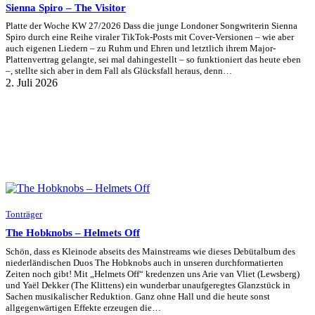
Sienna Spiro – The Visitor
Platte der Woche KW 27/2026 Dass die junge Londoner Songwriterin Sienna
Spiro durch eine Reihe viraler TikTok-Posts mit Cover-Versionen – wie aber
auch eigenen Liedern – zu Ruhm und Ehren und letztlich ihrem Major-
Plattenvertrag gelangte, sei mal dahingestellt – so funktioniert das heute eben
–, stellte sich aber in dem Fall als Glücksfall heraus, denn…
2. Juli 2026
Tonträger
The Hobknobs – Helmets Off
Schön, dass es Kleinode abseits des Mainstreams wie dieses Debütalbum des
niederländischen Duos The Hobknobs auch in unseren durchformatierten
Zeiten noch gibt! Mit „Helmets Off“ kredenzen uns Arie van Vliet (Lewsberg)
und Yaël Dekker (The Klittens) ein wunderbar unaufgeregtes Glanzstück in
Sachen musikalischer Reduktion. Ganz ohne Hall und die heute sonst
allgegenwärtigen Effekte erzeugen die…