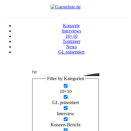
Zum
Inhalt
springen
Konzerte
Interviews
10+10
Tonträger
News
GL präsentiert
Suche
Filter by Kategorien
10+10
GL präsentiert
Interview
Konzert-Bericht