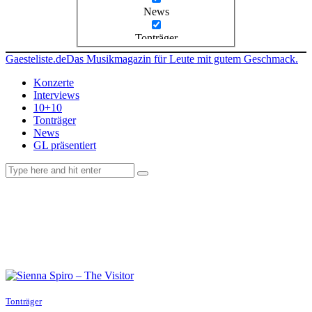
News
Tonträger
Gaesteliste.de
Das Musikmagazin für Leute mit gutem Geschmack.
Konzerte
Interviews
10+10
Tonträger
News
GL präsentiert
facebook-
instagramm
rss
1
Tonträger