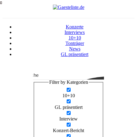
Zum
Inhalt
springen
Konzerte
Interviews
10+10
Tonträger
News
GL präsentiert
Suche
Filter by Kategorien
10+10
GL präsentiert
Interview
Konzert-Bericht