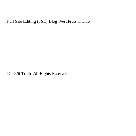
Full Site Editing (FSE) Blog WordPress Theme
© 2026 Truth. All Rights Reserved.
facebook-
instagramm
rss
1