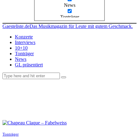
News
Tonträger
Gaesteliste.de
Das Musikmagazin für Leute mit gutem Geschmack.
Konzerte
Interviews
10+10
Tonträger
News
GL präsentiert
facebook-
instagramm
rss
1
Tonträger