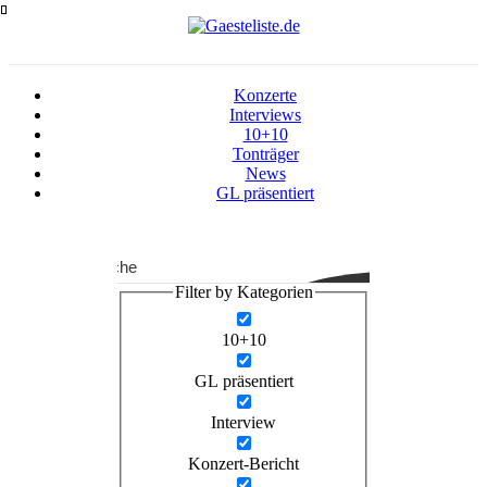
Zum
Inhalt
springen
Konzerte
Interviews
10+10
Tonträger
News
GL präsentiert
Suche
Filter by Kategorien
10+10
GL präsentiert
Interview
Konzert-Bericht