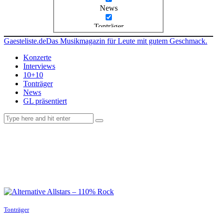
News
Tonträger
Gaesteliste.de
Das Musikmagazin für Leute mit gutem Geschmack.
Konzerte
Interviews
10+10
Tonträger
News
GL präsentiert
facebook-
instagramm
rss
1
Tonträger