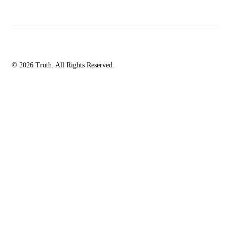
© 2026 Truth. All Rights Reserved.
facebook-
instagramm
rss
1