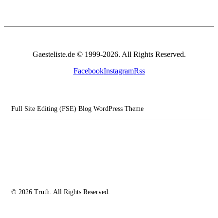
Gaesteliste.de © 1999-2026. All Rights Reserved.
Facebook
Instagram
Rss
Full Site Editing (FSE) Blog WordPress Theme
© 2026 Truth. All Rights Reserved.
facebook-
instagramm
rss
1