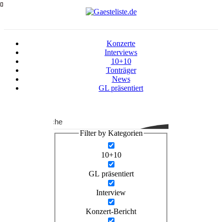
Zum
Inhalt
springen
Konzerte
Interviews
10+10
Tonträger
News
GL präsentiert
Suche
Filter by Kategorien
10+10
GL präsentiert
Interview
Konzert-Bericht