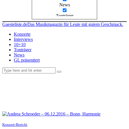
News
Tonträger
Gaesteliste.de
Das Musikmagazin für Leute mit gutem Geschmack.
Konzerte
Interviews
10+10
Tonträger
News
GL präsentiert
facebook-
instagramm
rss
1
Konzert-Bericht