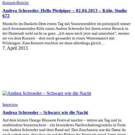
Konzert-Bericht
Andrea Schroeder, Hello Piedpiper – 02.04.2013 – Köln, Studio
672
Munkeln im Dunkeln Dem ersten Tag mit Sonnenstrahlen im prinzipiell immer
noch froststarrenden Köln traute Andrea Schroeder bei ihrem ersten Besuch in
der Domstadt wohl nicht so ganz. „Ich muss mich jetzt mal umziehen“, meinte
sie vor dem Konzert – dort noch gewandet in einen Wintermantel mit
Pelzkragen. Zum Konzert erschien sie dann allerdings gleich…
7. April 2013
Interview
Andrea Schroeder – Schwarz wie die Nacht
Auf dem letzten Orange Blossom Festival tauchte – mitten am Tag und in
strahlendem Sonnenschein – ein besonderes Nachtschattengewächs in Form
von Andrea Schroeder und ihrer Band auf. Den Zuschauern war die Dame da
noch unbekannt, aber dass sie auf der Bühne des Festivals stand, hatte einen