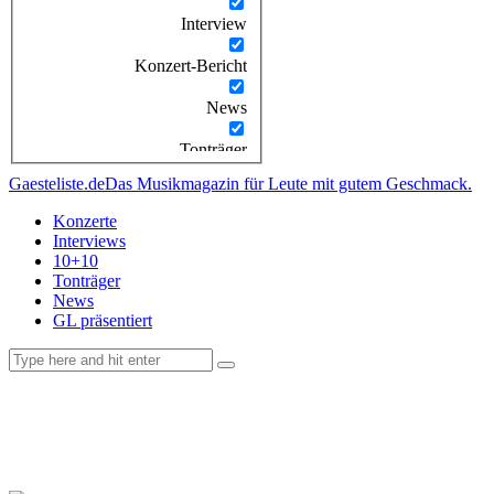
Interview
Konzert-Bericht
News
Tonträger
Gaesteliste.de
Das Musikmagazin für Leute mit gutem Geschmack.
Konzerte
Interviews
10+10
Tonträger
News
GL präsentiert
facebook-
instagramm
rss
1