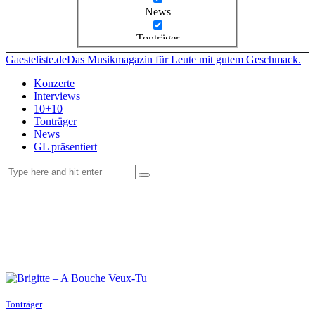
News
Tonträger
Gaesteliste.de
Das Musikmagazin für Leute mit gutem Geschmack.
Konzerte
Interviews
10+10
Tonträger
News
GL präsentiert
facebook-
instagramm
rss
1
Tonträger