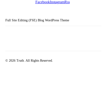
Facebook
Instagram
Rss
Full Site Editing (FSE) Blog WordPress Theme
© 2026 Truth. All Rights Reserved.
facebook-
instagramm
rss
1