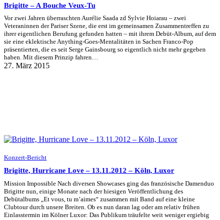
Brigitte – A Bouche Veux-Tu
Vor zwei Jahren überraschten Aurélie Saada zd Sylvie Hoiarau – zwei
Veteraninnen der Pariser Szene, die erst im gemeinsamen Zusammentreffen zu
ihrer eigentlichen Berufung gefunden hatten – mit ihrem Debüt-Album, auf dem
sie eine eklektische Anything-Goes-Mentalitäten in Sachen Franco-Pop
präsentierten, die es seit Serge Gainsbourg so eigentlich nicht mehr gegeben
haben. Mit diesem Prinzip fahren…
27. März 2015
Konzert-Bericht
Brigitte, Hurricane Love – 13.11.2012 – Köln, Luxor
Mission Impossible Nach diversen Showcases ging das französische Damenduo
Brigitte nun, einige Monate nach der hiesigen Veröffentlichung des
Debütalbums „Et vous, tu m’aimes“ zusammen mit Band auf eine kleine
Clubtour durch unsere Breiten. Ob es nun daran lag oder am relativ frühen
Einlasstermin im Kölner Luxor: Das Publikum träufelte weit weniger ergiebig