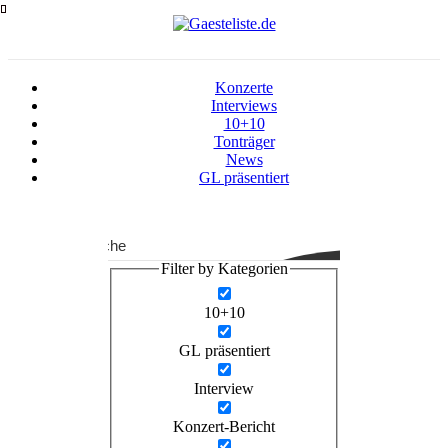
Zum
Inhalt
springen
Konzerte
Interviews
10+10
Tonträger
News
GL präsentiert
Suche
Filter by Kategorien
10+10
GL präsentiert
Interview
Konzert-Bericht