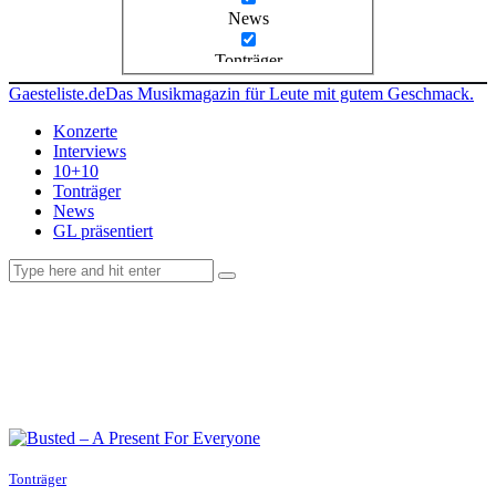
News
Tonträger
Gaesteliste.de
Das Musikmagazin für Leute mit gutem Geschmack.
Konzerte
Interviews
10+10
Tonträger
News
GL präsentiert
facebook-
instagramm
rss
1
Tonträger