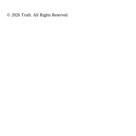
© 2026 Truth. All Rights Reserved.
facebook-
instagramm
rss
1