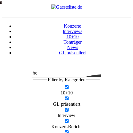
Zum
Inhalt
springen
Konzerte
Interviews
10+10
Tonträger
News
GL präsentiert
Suche
Filter by Kategorien
10+10
GL präsentiert
Interview
Konzert-Bericht