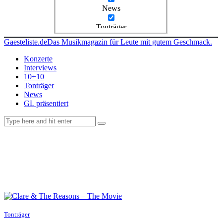
News
Tonträger
Gaesteliste.de
Das Musikmagazin für Leute mit gutem Geschmack.
Konzerte
Interviews
10+10
Tonträger
News
GL präsentiert
facebook-
instagramm
rss
1
Tonträger