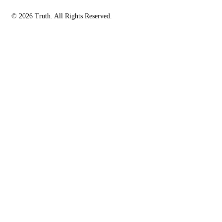
© 2026 Truth. All Rights Reserved.
facebook-
instagramm
rss
1