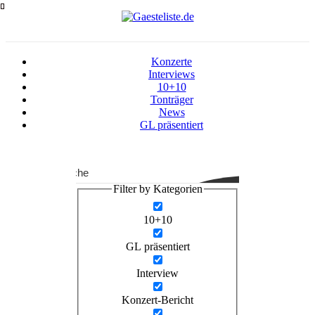
Zum
Inhalt
springen
Konzerte
Interviews
10+10
Tonträger
News
GL präsentiert
Suche
Filter by Kategorien
10+10
GL präsentiert
Interview
Konzert-Bericht