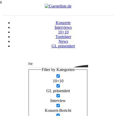
Zum
Inhalt
springen
Konzerte
Interviews
10+10
Tonträger
News
GL präsentiert
Suche
Filter by Kategorien
10+10
GL präsentiert
Interview
Konzert-Bericht