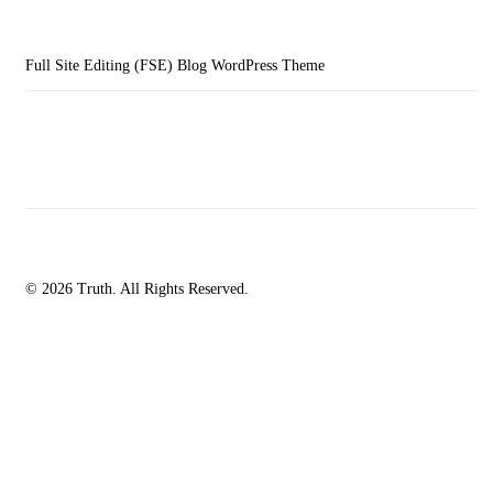
Full Site Editing (FSE) Blog WordPress Theme
© 2026 Truth. All Rights Reserved.
facebook-
instagramm
rss
1