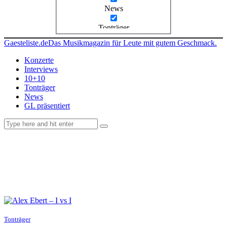
News
Tonträger
Gaesteliste.de
Das Musikmagazin für Leute mit gutem Geschmack.
Konzerte
Interviews
10+10
Tonträger
News
GL präsentiert
facebook-
instagramm
rss
1
Tonträger