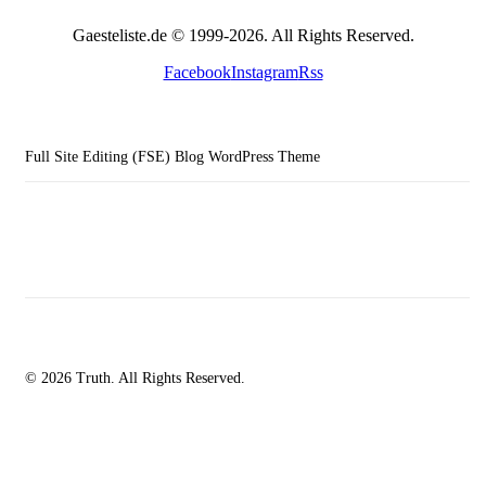
Gaesteliste.de © 1999-2026. All Rights Reserved.
Facebook
Instagram
Rss
Full Site Editing (FSE) Blog WordPress Theme
© 2026 Truth. All Rights Reserved.
facebook-
instagramm
rss
1