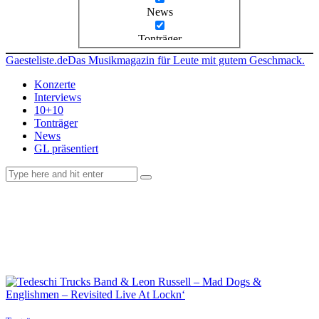
News
Tonträger
Gaesteliste.de
Das Musikmagazin für Leute mit gutem Geschmack.
Konzerte
Interviews
10+10
Tonträger
News
GL präsentiert
facebook-
instagramm
rss
1