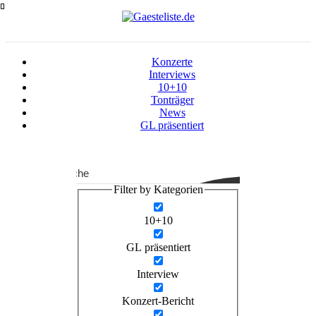
Zum
Inhalt
springen
Konzerte
Interviews
10+10
Tonträger
News
GL präsentiert
Suche
Filter by Kategorien
10+10
GL präsentiert
Interview
Konzert-Bericht