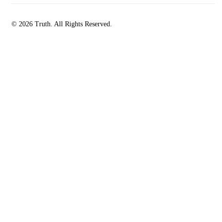
© 2026 Truth. All Rights Reserved.
facebook-
instagramm
rss
1