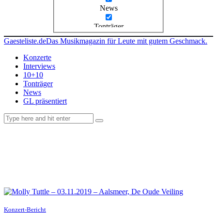
News
Tonträger
Gaesteliste.de
Das Musikmagazin für Leute mit gutem Geschmack.
Konzerte
Interviews
10+10
Tonträger
News
GL präsentiert
facebook-
instagramm
rss
1
Konzert-Bericht