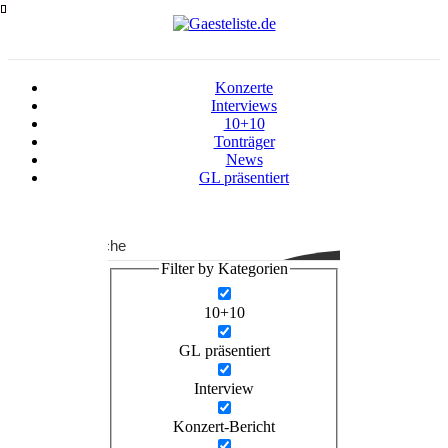
Zum
Inhalt
springen
Konzerte
Interviews
10+10
Tonträger
News
GL präsentiert
Suche
Filter by Kategorien
10+10
GL präsentiert
Interview
Konzert-Bericht