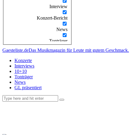
Interview
Konzert-Bericht
News
Tonträger
Gaesteliste.de
Das Musikmagazin für Leute mit gutem Geschmack.
Konzerte
Interviews
10+10
Tonträger
News
GL präsentiert
facebook-
instagramm
rss
1