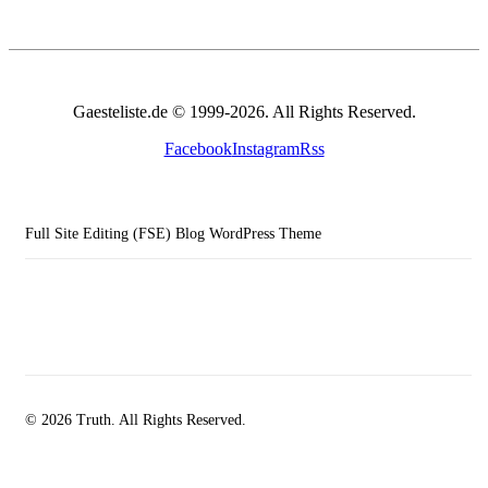
Gaesteliste.de © 1999-2026. All Rights Reserved.
Facebook
Instagram
Rss
Full Site Editing (FSE) Blog WordPress Theme
© 2026 Truth. All Rights Reserved.
facebook-
instagramm
rss
1