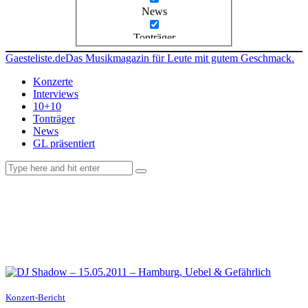
News
Tonträger
Gaesteliste.de
Das Musikmagazin für Leute mit gutem Geschmack.
Konzerte
Interviews
10+10
Tonträger
News
GL präsentiert
facebook-
instagramm
rss
1
Konzert-Bericht