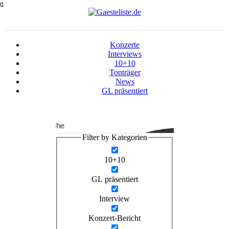
Zum
Inhalt
springen
Konzerte
Interviews
10+10
Tonträger
News
GL präsentiert
Suche
Filter by Kategorien
10+10
GL präsentiert
Interview
Konzert-Bericht