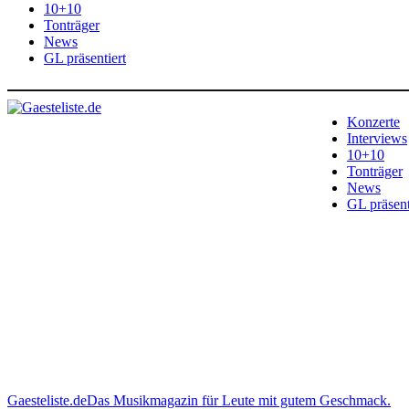
10+10
Tonträger
News
GL präsentiert
Konzerte
Interviews
10+10
Tonträger
News
GL präsent
Gaesteliste.de
Das Musikmagazin für Leute mit gutem Geschmack.