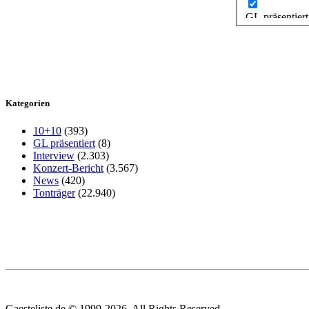
GL präsentiert
Kategorien
10+10
(393)
GL präsentiert
(8)
Interview
(2.303)
Konzert-Bericht
(3.567)
News
(420)
Tonträger
(22.940)
Gaesteliste.de © 1999-2026. All Rights Reserved.