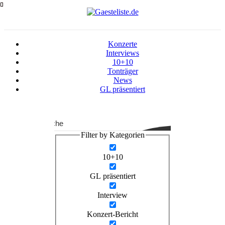
Zum
Inhalt
springen
Konzerte
Interviews
10+10
Tonträger
News
GL präsentiert
Suche
Filter by Kategorien
10+10
GL präsentiert
Interview
Konzert-Bericht