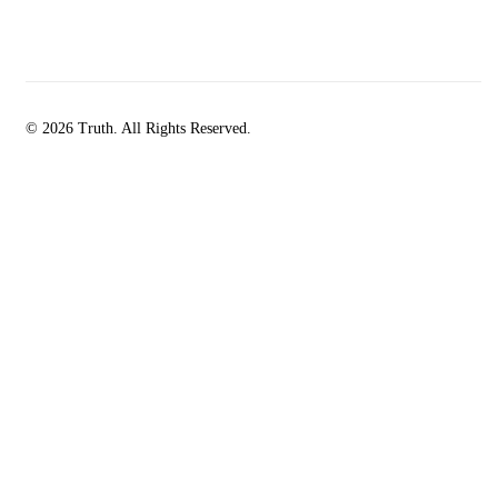
© 2026 Truth. All Rights Reserved.
facebook-
instagramm
rss
1