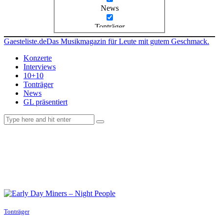
News
Tonträger
Gaesteliste.de
Das Musikmagazin für Leute mit gutem Geschmack.
Konzerte
Interviews
10+10
Tonträger
News
GL präsentiert
facebook-
instagramm
rss
1
Tonträger