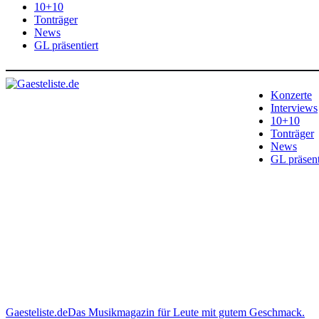
10+10
Tonträger
News
GL präsentiert
Konzerte
Interviews
10+10
Tonträger
News
GL präsent
Gaesteliste.de
Das Musikmagazin für Leute mit gutem Geschmack.