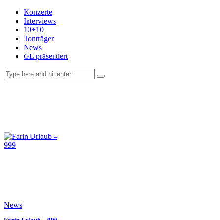
Konzerte
Interviews
10+10
Tonträger
News
GL präsentiert
facebook-
instagramm
rss
1
News
Farin Urlaub – 999