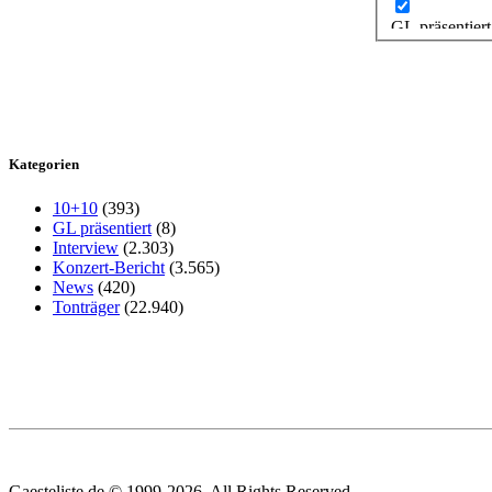
GL präsentiert
Kategorien
10+10
(393)
GL präsentiert
(8)
Interview
(2.303)
Konzert-Bericht
(3.565)
News
(420)
Tonträger
(22.940)
Gaesteliste.de © 1999-2026. All Rights Reserved.