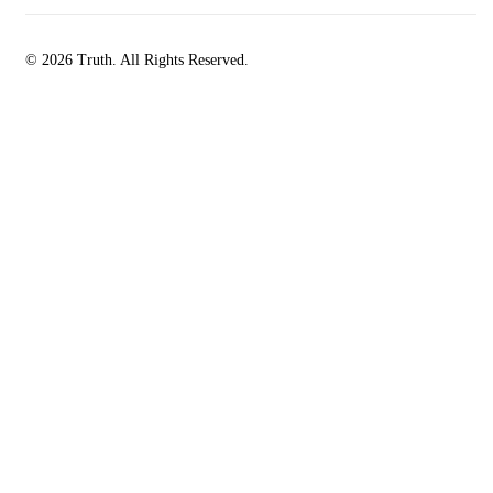
© 2026 Truth. All Rights Reserved.
facebook-
instagramm
rss
1