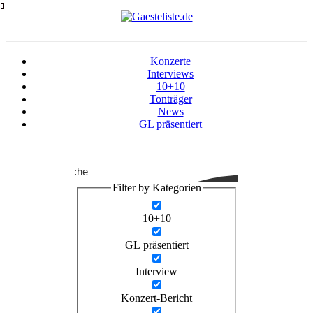
Zum
Inhalt
springen
Konzerte
Interviews
10+10
Tonträger
News
GL präsentiert
Suche
Filter by Kategorien
10+10
GL präsentiert
Interview
Konzert-Bericht