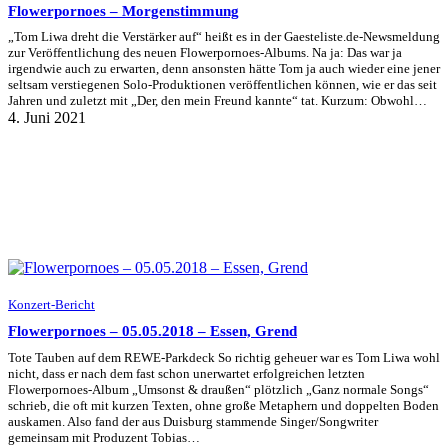
Flowerpornoes – Morgenstimmung
„Tom Liwa dreht die Verstärker auf“ heißt es in der Gaesteliste.de-Newsmeldung
zur Veröffentlichung des neuen Flowerpornoes-Albums. Na ja: Das war ja
irgendwie auch zu erwarten, denn ansonsten hätte Tom ja auch wieder eine jener
seltsam verstiegenen Solo-Produktionen veröffentlichen können, wie er das seit
Jahren und zuletzt mit „Der, den mein Freund kannte“ tat. Kurzum: Obwohl…
4. Juni 2021
Konzert-Bericht
Flowerpornoes – 05.05.2018 – Essen, Grend
Tote Tauben auf dem REWE-Parkdeck So richtig geheuer war es Tom Liwa wohl
nicht, dass er nach dem fast schon unerwartet erfolgreichen letzten
Flowerpornoes-Album „Umsonst & draußen“ plötzlich „Ganz normale Songs“
schrieb, die oft mit kurzen Texten, ohne große Metaphern und doppelten Boden
auskamen. Also fand der aus Duisburg stammende Singer/Songwriter
gemeinsam mit Produzent Tobias…