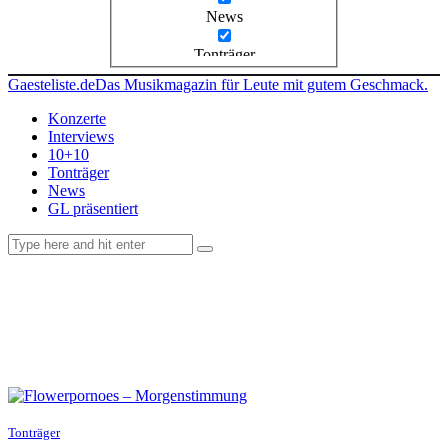
News
Tonträger
Gaesteliste.de
Das Musikmagazin für Leute mit gutem Geschmack.
Konzerte
Interviews
10+10
Tonträger
News
GL präsentiert
facebook-
instagramm
rss
1
Tonträger