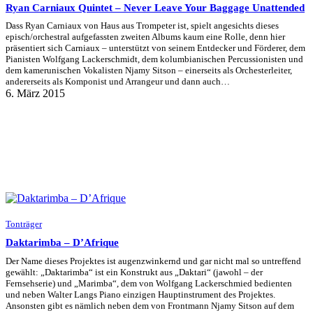
Ryan Carniaux Quintet – Never Leave Your Baggage Unattended
Dass Ryan Carniaux von Haus aus Trompeter ist, spielt angesichts dieses
episch/orchestral aufgefassten zweiten Albums kaum eine Rolle, denn hier
präsentiert sich Carniaux – unterstützt von seinem Entdecker und Förderer, dem
Pianisten Wolfgang Lackerschmidt, dem kolumbianischen Percussionisten und
dem kamerunischen Vokalisten Njamy Sitson – einerseits als Orchesterleiter,
andererseits als Komponist und Arrangeur und dann auch…
6. März 2015
Tonträger
Daktarimba – D’Afrique
Der Name dieses Projektes ist augenzwinkernd und gar nicht mal so untreffend
gewählt: „Daktarimba“ ist ein Konstrukt aus „Daktari“ (jawohl – der
Fernsehserie) und „Marimba“, dem von Wolfgang Lackerschmied bedienten
und neben Walter Langs Piano einzigen Hauptinstrument des Projektes.
Ansonsten gibt es nämlich neben dem von Frontmann Njamy Sitson auf dem