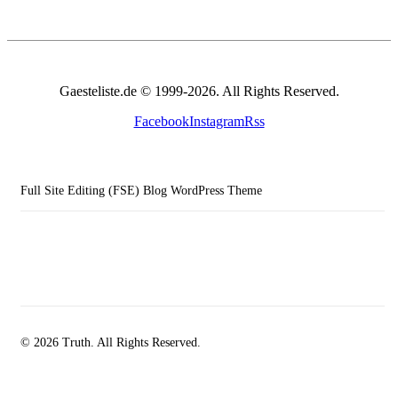
Gaesteliste.de © 1999-2026. All Rights Reserved.
Facebook
Instagram
Rss
Full Site Editing (FSE) Blog WordPress Theme
© 2026 Truth. All Rights Reserved.
facebook-
instagramm
rss
1