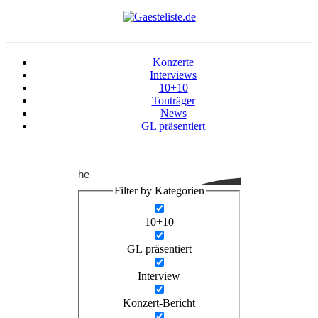
Zum
Inhalt
springen
Konzerte
Interviews
10+10
Tonträger
News
GL präsentiert
Suche
Filter by Kategorien
10+10
GL präsentiert
Interview
Konzert-Bericht