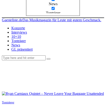
News
Tonträger
Gaesteliste.de
Das Musikmagazin für Leute mit gutem Geschmack.
Konzerte
Interviews
10+10
Tonträger
News
GL präsentiert
facebook-
instagramm
rss
1
Tonträger