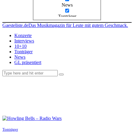
News
Tonträger
Gaesteliste.de
Das Musikmagazin für Leute mit gutem Geschmack.
Konzerte
Interviews
10+10
Tonträger
News
GL präsentiert
facebook-
instagramm
rss
1
Tonträger