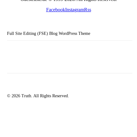
Facebook
Instagram
Rss
Full Site Editing (FSE) Blog WordPress Theme
© 2026 Truth. All Rights Reserved.
facebook-
instagramm
rss
1