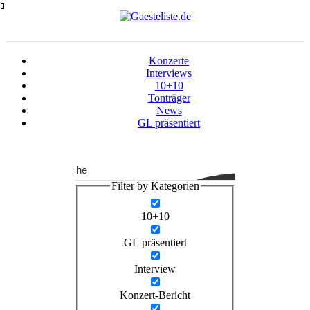
Zum
Inhalt
springen
Konzerte
Interviews
10+10
Tonträger
News
GL präsentiert
Suche
Filter by Kategorien
10+10
GL präsentiert
Interview
Konzert-Bericht