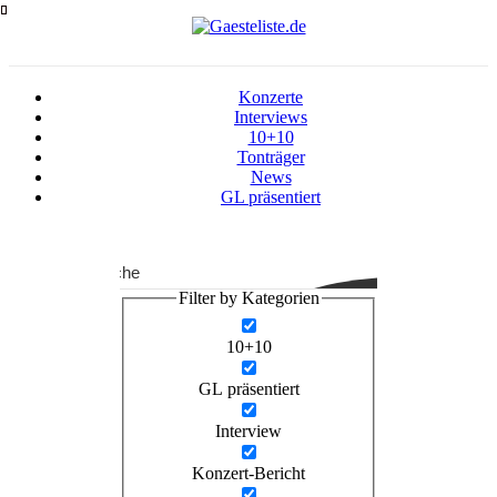
Zum
Inhalt
springen
Konzerte
Interviews
10+10
Tonträger
News
GL präsentiert
Suche
Filter by Kategorien
10+10
GL präsentiert
Interview
Konzert-Bericht