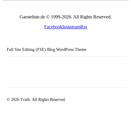
Gaesteliste.de © 1999-2026. All Rights Reserved.
Facebook
Instagram
Rss
Full Site Editing (FSE) Blog WordPress Theme
© 2026 Truth. All Rights Reserved.
facebook-
instagramm
rss
1