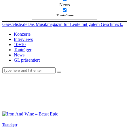
News
Tonträger
Gaesteliste.de
Das Musikmagazin für Leute mit gutem Geschmack.
Konzerte
Interviews
10+10
Tonträger
News
GL präsentiert
facebook-
instagramm
rss
1
Tonträger