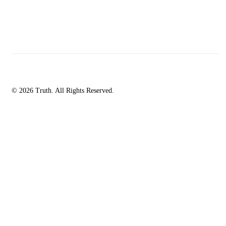
© 2026 Truth. All Rights Reserved.
facebook-
instagramm
rss
1