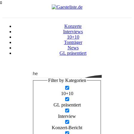
Zum
Inhalt
springen
Konzerte
Interviews
10+10
Tonträger
News
GL präsentiert
Suche
Filter by Kategorien
10+10
GL präsentiert
Interview
Konzert-Bericht