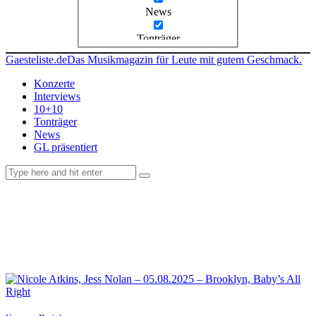
News
Tonträger
Gaesteliste.de
Das Musikmagazin für Leute mit gutem Geschmack.
Konzerte
Interviews
10+10
Tonträger
News
GL präsentiert
facebook-
instagramm
rss
1