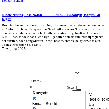
Konzert-Bericht
Nicole Atkins, Jess Nolan – 05.08.2025 – Brooklyn, Baby’s All
Right
Brooklyn brennt nicht mehr Ursprünglich stammt die inzwischen schon lange
in Nashville lebende Songwriterin Nicole Atkins ja aus New Jersey – wo sie
dereinst auch ihre musikalische Laufbahn startete. Regelmäßige Trips nach
NYC – insbesondere nach Brooklyn – gehörten damals zum Pflichtprogramm
der aufstrebenden Songwriterin. Diese Phase machte sie beispielsweise zum
Thema ihrer ersten Solo-LP…
7. August 2025
Search
Kategorie
Von
Konzert-Bericht
Bis