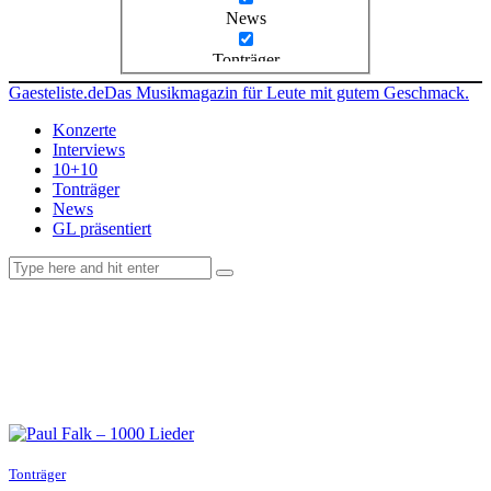
News
Tonträger
Gaesteliste.de
Das Musikmagazin für Leute mit gutem Geschmack.
Konzerte
Interviews
10+10
Tonträger
News
GL präsentiert
facebook-
instagramm
rss
1
Tonträger