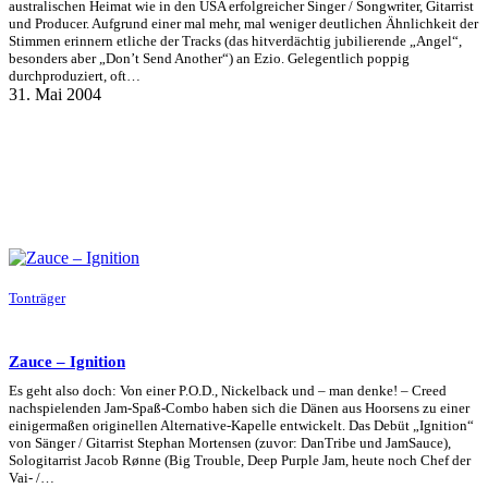
australischen Heimat wie in den USA erfolgreicher Singer / Songwriter, Gitarrist
und Producer. Aufgrund einer mal mehr, mal weniger deutlichen Ähnlichkeit der
Stimmen erinnern etliche der Tracks (das hitverdächtig jubilierende „Angel“,
besonders aber „Don’t Send Another“) an Ezio. Gelegentlich poppig
durchproduziert, oft…
31. Mai 2004
Tonträger
Zauce – Ignition
Es geht also doch: Von einer P.O.D., Nickelback und – man denke! – Creed
nachspielenden Jam-Spaß-Combo haben sich die Dänen aus Hoorsens zu einer
einigermaßen originellen Alternative-Kapelle entwickelt. Das Debüt „Ignition“
von Sänger / Gitarrist Stephan Mortensen (zuvor: DanTribe und JamSauce),
Sologitarrist Jacob Rønne (Big Trouble, Deep Purple Jam, heute noch Chef der
Vai- /…