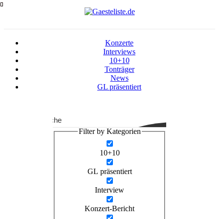
Zum
Inhalt
springen
Konzerte
Interviews
10+10
Tonträger
News
GL präsentiert
Suche
Filter by Kategorien
10+10
GL präsentiert
Interview
Konzert-Bericht