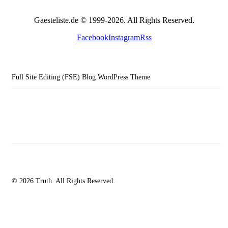
Gaesteliste.de © 1999-2026. All Rights Reserved.
Facebook
Instagram
Rss
Full Site Editing (FSE) Blog WordPress Theme
© 2026 Truth. All Rights Reserved.
facebook-
instagramm
rss
1