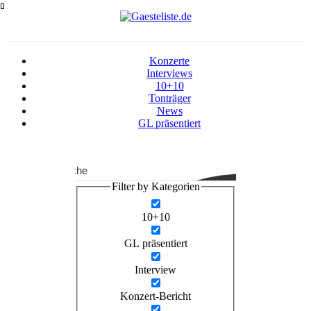
Zum
Inhalt
springen
Konzerte
Interviews
10+10
Tonträger
News
GL präsentiert
Suche
Filter by Kategorien
10+10
GL präsentiert
Interview
Konzert-Bericht