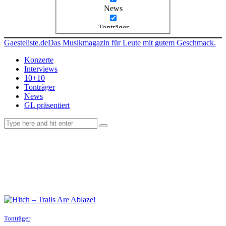
News
Tonträger
Gaesteliste.de
Das Musikmagazin für Leute mit gutem Geschmack.
Konzerte
Interviews
10+10
Tonträger
News
GL präsentiert
facebook-
instagramm
rss
1
Tonträger