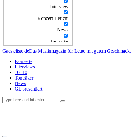
Interview
Konzert-Bericht
News
Tonträger
Gaesteliste.de
Das Musikmagazin für Leute mit gutem Geschmack.
Konzerte
Interviews
10+10
Tonträger
News
GL präsentiert
facebook-
instagramm
rss
1