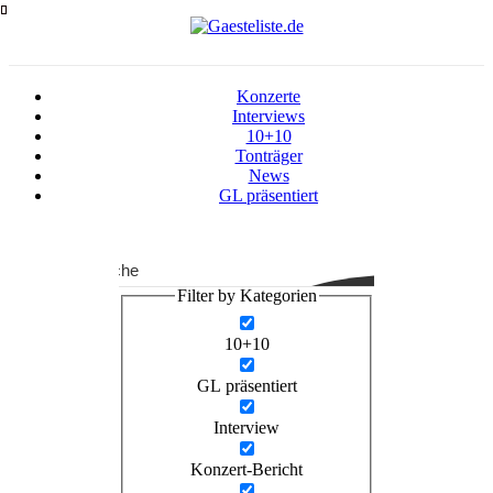
Zum
Inhalt
springen
Konzerte
Interviews
10+10
Tonträger
News
GL präsentiert
Suche
Filter by Kategorien
10+10
GL präsentiert
Interview
Konzert-Bericht