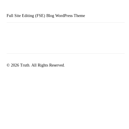
Full Site Editing (FSE) Blog WordPress Theme
© 2026 Truth. All Rights Reserved.
facebook-
instagramm
rss
1