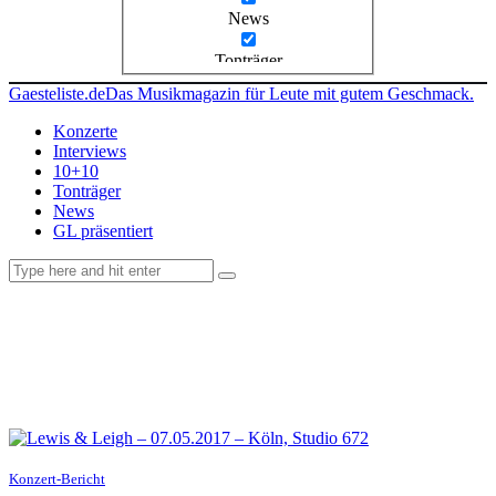
News
Tonträger
Gaesteliste.de
Das Musikmagazin für Leute mit gutem Geschmack.
Konzerte
Interviews
10+10
Tonträger
News
GL präsentiert
facebook-
instagramm
rss
1
Konzert-Bericht