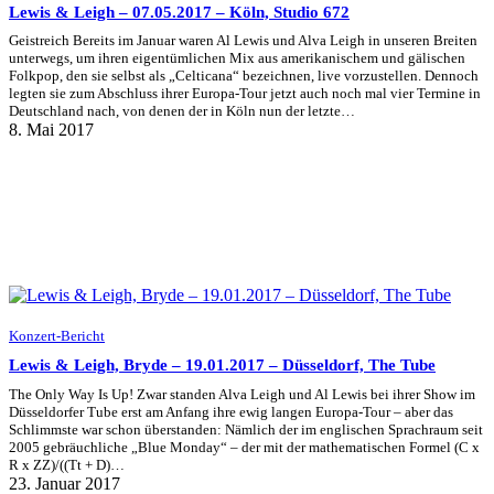
Lewis & Leigh – 07.05.2017 – Köln, Studio 672
Geistreich Bereits im Januar waren Al Lewis und Alva Leigh in unseren Breiten
unterwegs, um ihren eigentümlichen Mix aus amerikanischem und gälischen
Folkpop, den sie selbst als „Celticana“ bezeichnen, live vorzustellen. Dennoch
legten sie zum Abschluss ihrer Europa-Tour jetzt auch noch mal vier Termine in
Deutschland nach, von denen der in Köln nun der letzte…
8. Mai 2017
Konzert-Bericht
Lewis & Leigh, Bryde – 19.01.2017 – Düsseldorf, The Tube
The Only Way Is Up! Zwar standen Alva Leigh und Al Lewis bei ihrer Show im
Düsseldorfer Tube erst am Anfang ihre ewig langen Europa-Tour – aber das
Schlimmste war schon überstanden: Nämlich der im englischen Sprachraum seit
2005 gebräuchliche „Blue Monday“ – der mit der mathematischen Formel (C x
R x ZZ)/((Tt + D)…
23. Januar 2017