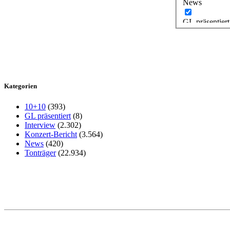
News
GL präsentiert
Kategorien
10+10
(393)
GL präsentiert
(8)
Interview
(2.302)
Konzert-Bericht
(3.564)
News
(420)
Tonträger
(22.934)