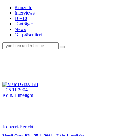
Konzerte
Interviews
10+10
Tonträger
News
GL präsentiert
facebook-
instagramm
rss
1
Konzert-Bericht
Mardi Gras. BB – 25.11.2004 – Köln, Limelight