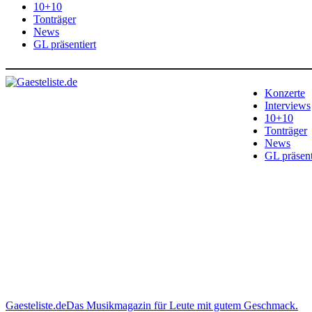
10+10
Tonträger
News
GL präsentiert
Konzerte
Interviews
10+10
Tonträger
News
GL präsent
Gaesteliste.de
Das Musikmagazin für Leute mit gutem Geschmack.