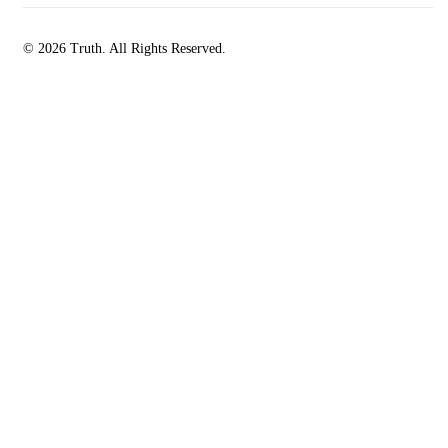
© 2026 Truth. All Rights Reserved.
facebook-
instagramm
rss
1