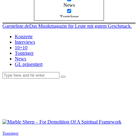
News
Tonträger
Gaesteliste.de
Das Musikmagazin für Leute mit gutem Geschmack.
Konzerte
Interviews
10+10
Tonträger
News
GL präsentiert
facebook-
instagramm
rss
1
Tonträger