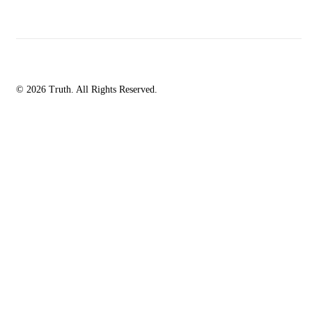
© 2026 Truth. All Rights Reserved.
facebook-
instagramm
rss
1