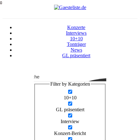
Zum
Inhalt
springen
Konzerte
Interviews
10+10
Tonträger
News
GL präsentiert
Suche
Filter by Kategorien
10+10
GL präsentiert
Interview
Konzert-Bericht