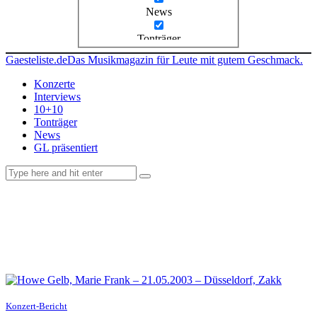
News
Tonträger
Gaesteliste.de
Das Musikmagazin für Leute mit gutem Geschmack.
Konzerte
Interviews
10+10
Tonträger
News
GL präsentiert
facebook-
instagramm
rss
1
Konzert-Bericht