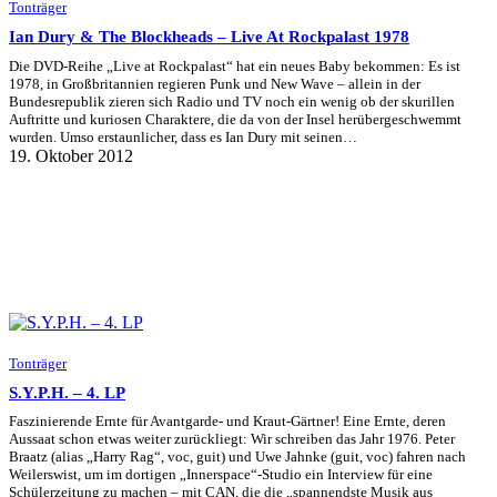
Tonträger
Ian Dury & The Blockheads – Live At Rockpalast 1978
Die DVD-Reihe „Live at Rockpalast“ hat ein neues Baby bekommen: Es ist
1978, in Großbritannien regieren Punk und New Wave – allein in der
Bundesrepublik zieren sich Radio und TV noch ein wenig ob der skurillen
Auftritte und kuriosen Charaktere, die da von der Insel herübergeschwemmt
wurden. Umso erstaunlicher, dass es Ian Dury mit seinen…
19. Oktober 2012
Tonträger
S.Y.P.H. – 4. LP
Faszinierende Ernte für Avantgarde- und Kraut-Gärtner! Eine Ernte, deren
Aussaat schon etwas weiter zurückliegt: Wir schreiben das Jahr 1976. Peter
Braatz (alias „Harry Rag“, voc, guit) und Uwe Jahnke (guit, voc) fahren nach
Weilerswist, um im dortigen „Innerspace“-Studio ein Interview für eine
Schülerzeitung zu machen – mit CAN, die die „spannendste Musik aus