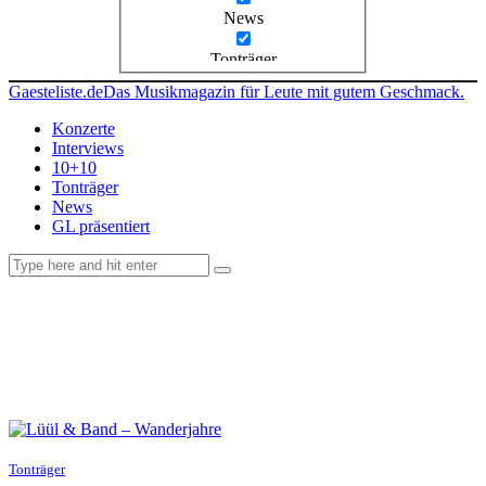
News
Tonträger
Gaesteliste.de
Das Musikmagazin für Leute mit gutem Geschmack.
Konzerte
Interviews
10+10
Tonträger
News
GL präsentiert
facebook-
instagramm
rss
1
Tonträger