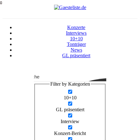
Zum
Inhalt
springen
Konzerte
Interviews
10+10
Tonträger
News
GL präsentiert
Suche
Filter by Kategorien
10+10
GL präsentiert
Interview
Konzert-Bericht