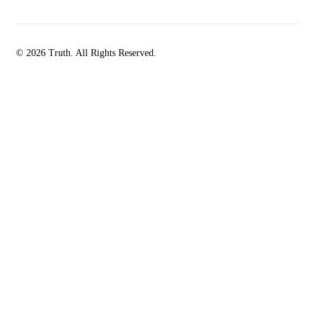
© 2026 Truth. All Rights Reserved.
facebook-
instagramm
rss
1