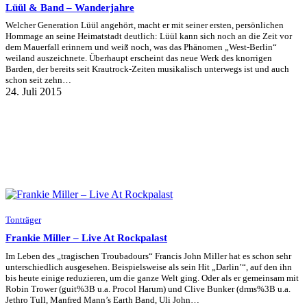
Lüül & Band – Wanderjahre
Welcher Generation Lüül angehört, macht er mit seiner ersten, persönlichen
Hommage an seine Heimatstadt deutlich: Lüül kann sich noch an die Zeit vor
dem Mauerfall erinnern und weiß noch, was das Phänomen „West-Berlin“
weiland auszeichnete. Überhaupt erscheint das neue Werk des knorrigen
Barden, der bereits seit Krautrock-Zeiten musikalisch unterwegs ist und auch
schon seit zehn…
24. Juli 2015
Tonträger
Frankie Miller – Live At Rockpalast
Im Leben des „tragischen Troubadours“ Francis John Miller hat es schon sehr
unterschiedlich ausgesehen. Beispielsweise als sein Hit „Darlin’“, auf den ihn
bis heute einige reduzieren, um die ganze Welt ging. Oder als er gemeinsam mit
Robin Trower (guit%3B u.a. Procol Harum) und Clive Bunker (drms%3B u.a.
Jethro Tull, Manfred Mann’s Earth Band, Uli John…