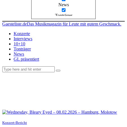
News
Tonträger
Gaesteliste.de
Das Musikmagazin für Leute mit gutem Geschmack.
Konzerte
Interviews
10+10
Tonträger
News
GL präsentiert
facebook-
instagramm
rss
1
Konzert-Bericht