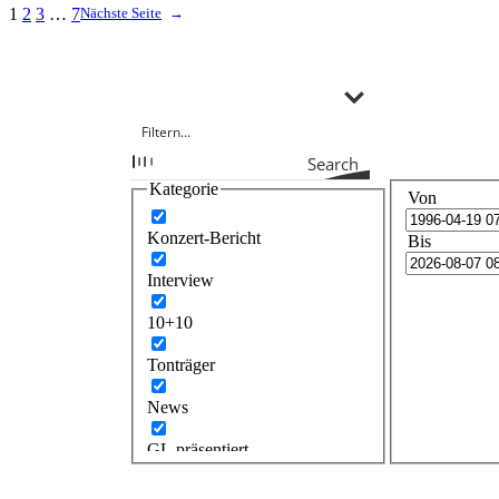
1
2
3
…
7
Nächste Seite
→
Search
Kategorie
Von
Konzert-Bericht
Bis
Interview
10+10
Tonträger
News
GL präsentiert