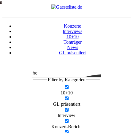
Zum
Inhalt
springen
Konzerte
Interviews
10+10
Tonträger
News
GL präsentiert
Suche
Filter by Kategorien
10+10
GL präsentiert
Interview
Konzert-Bericht