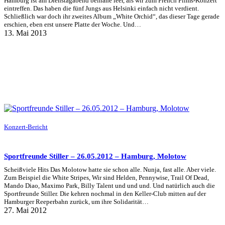
Hamburg ist am Dienstagabend beinahe leer, als wir zum French Films-Konzert
eintreffen. Das haben die fünf Jungs aus Helsinki einfach nicht verdient.
Schließlich war doch ihr zweites Album „White Orchid“, das dieser Tage gerade
erschien, eben erst unsere Platte der Woche. Und…
13. Mai 2013
Konzert-Bericht
Sportfreunde Stiller – 26.05.2012 – Hamburg, Molotow
Scheißviele Hits Das Molotow hatte sie schon alle. Nunja, fast alle. Aber viele.
Zum Beispiel die White Stripes, Wir sind Helden, Pennywise, Trail Of Dead,
Mando Diao, Maximo Park, Billy Talent und und und. Und natürlich auch die
Sportfreunde Stiller. Die kehren nochmal in den Keller-Club mitten auf der
Hamburger Reeperbahn zurück, um ihre Solidarität…
27. Mai 2012