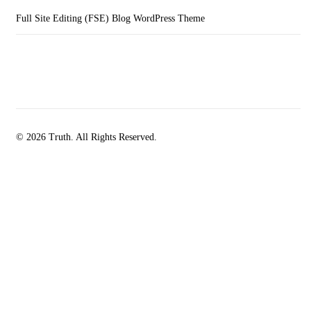
Full Site Editing (FSE) Blog WordPress Theme
© 2026 Truth. All Rights Reserved.
facebook-
instagramm
rss
1