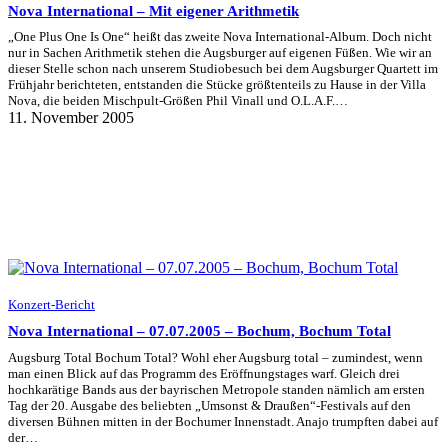
Nova International – Mit eigener Arithmetik
„One Plus One Is One“ heißt das zweite Nova International-Album. Doch nicht
nur in Sachen Arithmetik stehen die Augsburger auf eigenen Füßen. Wie wir an
dieser Stelle schon nach unserem Studiobesuch bei dem Augsburger Quartett im
Frühjahr berichteten, entstanden die Stücke größtenteils zu Hause in der Villa
Nova, die beiden Mischpult-Größen Phil Vinall und O.L.A.F.…
11. November 2005
Konzert-Bericht
Nova International – 07.07.2005 – Bochum, Bochum Total
Augsburg Total Bochum Total? Wohl eher Augsburg total – zumindest, wenn
man einen Blick auf das Programm des Eröffnungstages warf. Gleich drei
hochkarätige Bands aus der bayrischen Metropole standen nämlich am ersten
Tag der 20. Ausgabe des beliebten „Umsonst & Draußen“-Festivals auf den
diversen Bühnen mitten in der Bochumer Innenstadt. Anajo trumpften dabei auf
der…