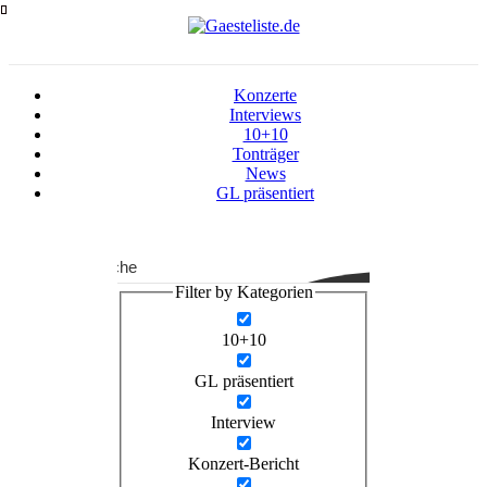
Zum
Inhalt
springen
Konzerte
Interviews
10+10
Tonträger
News
GL präsentiert
Suche
Filter by Kategorien
10+10
GL präsentiert
Interview
Konzert-Bericht