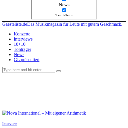
News
Tonträger
Gaesteliste.de
Das Musikmagazin für Leute mit gutem Geschmack.
Konzerte
Interviews
10+10
Tonträger
News
GL präsentiert
facebook-
instagramm
rss
1
Interview