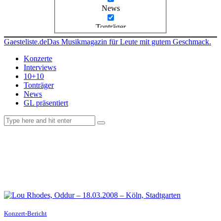
News
Tonträger
Gaesteliste.de
Das Musikmagazin für Leute mit gutem Geschmack.
Konzerte
Interviews
10+10
Tonträger
News
GL präsentiert
facebook-
instagramm
rss
1
Konzert-Bericht