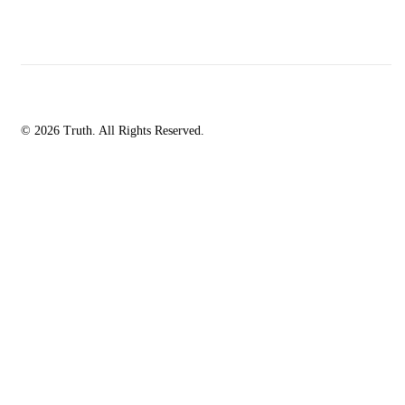
© 2026 Truth. All Rights Reserved.
facebook-
instagramm
rss
1