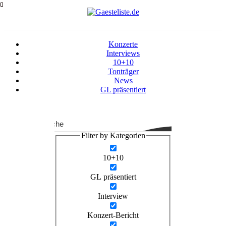
Zum
Inhalt
springen
Konzerte
Interviews
10+10
Tonträger
News
GL präsentiert
Suche
Filter by Kategorien
10+10
GL präsentiert
Interview
Konzert-Bericht