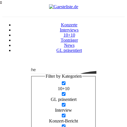
Zum
Inhalt
springen
Konzerte
Interviews
10+10
Tonträger
News
GL präsentiert
Suche
Filter by Kategorien
10+10
GL präsentiert
Interview
Konzert-Bericht