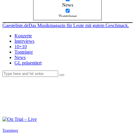
News
Tonträger
Gaesteliste.de
Das Musikmagazin für Leute mit gutem Geschmack.
Konzerte
Interviews
10+10
Tonträger
News
GL präsentiert
facebook-
instagramm
rss
1
Tonträger