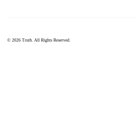
© 2026 Truth. All Rights Reserved.
facebook-
instagramm
rss
1