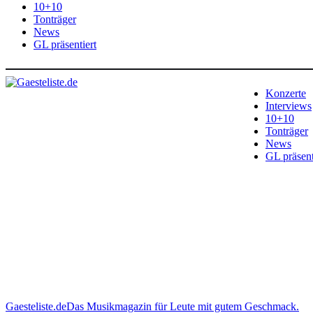
10+10
Tonträger
News
GL präsentiert
Konzerte
Interviews
10+10
Tonträger
News
GL präsent
Gaesteliste.de
Das Musikmagazin für Leute mit gutem Geschmack.