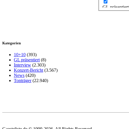
GL präsentiert
Kategorien
10+10
(393)
GL präsentiert
(8)
Interview
(2.303)
Konzert-Bericht
(3.567)
News
(420)
Tonträger
(22.940)
Gaesteliste.de © 1999-2026. All Rights Reserved.