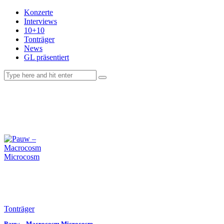
Konzerte
Interviews
10+10
Tonträger
News
GL präsentiert
facebook-
instagramm
rss
1
Tonträger
Pauw – Macrocosm Microcosm