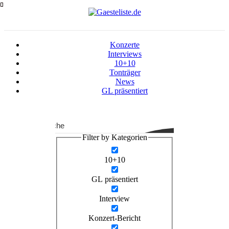
Zum
Inhalt
springen
Konzerte
Interviews
10+10
Tonträger
News
GL präsentiert
Suche
Filter by Kategorien
10+10
GL präsentiert
Interview
Konzert-Bericht