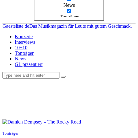
News
Tonträger
Gaesteliste.de
Das Musikmagazin für Leute mit gutem Geschmack.
Konzerte
Interviews
10+10
Tonträger
News
GL präsentiert
facebook-
instagramm
rss
1
Tonträger