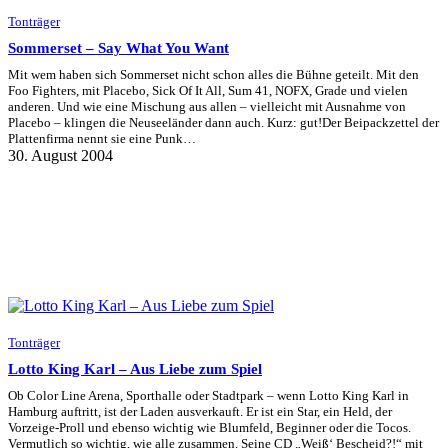
Tonträger
Sommerset – Say What You Want
Mit wem haben sich Sommerset nicht schon alles die Bühne geteilt. Mit den
Foo Fighters, mit Placebo, Sick Of It All, Sum 41, NOFX, Grade und vielen
anderen. Und wie eine Mischung aus allen – vielleicht mit Ausnahme von
Placebo – klingen die Neuseeländer dann auch. Kurz: gut!Der Beipackzettel der
Plattenfirma nennt sie eine Punk…
30. August 2004
Tonträger
Lotto King Karl – Aus Liebe zum Spiel
Ob Color Line Arena, Sporthalle oder Stadtpark – wenn Lotto King Karl in
Hamburg auftritt, ist der Laden ausverkauft. Er ist ein Star, ein Held, der
Vorzeige-Proll und ebenso wichtig wie Blumfeld, Beginner oder die Tocos.
Vermutlich so wichtig, wie alle zusammen. Seine CD „Weiß‘ Bescheid?!“ mit