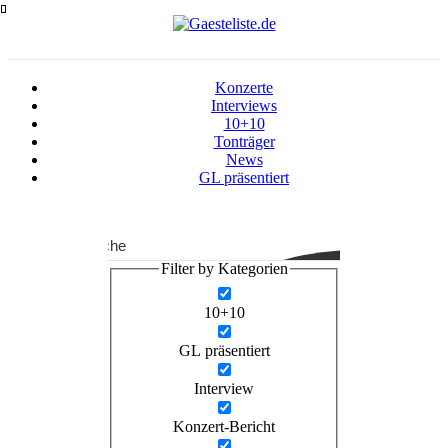
Zum
Inhalt
springen
Konzerte
Interviews
10+10
Tonträger
News
GL präsentiert
Suche
Filter by Kategorien
10+10
GL präsentiert
Interview
Konzert-Bericht