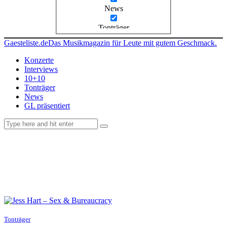
News
Tonträger
Gaesteliste.de
Das Musikmagazin für Leute mit gutem Geschmack.
Konzerte
Interviews
10+10
Tonträger
News
GL präsentiert
facebook-
instagramm
rss
1
Tonträger