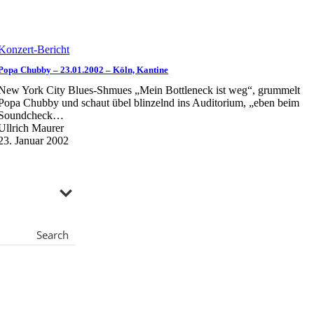
Konzert-Bericht
Popa Chubby – 23.01.2002 – Köln, Kantine
New York City Blues-Shmues „Mein Bottleneck ist weg“, grummelt
Popa Chubby und schaut übel blinzelnd ins Auditorium, „eben beim
Soundcheck…
Ullrich Maurer
23. Januar 2002
Search