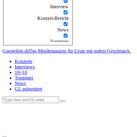
Interview
Konzert-Bericht
News
Tonträger
Gaesteliste.de
Das Musikmagazin für Leute mit gutem Geschmack.
Konzerte
Interviews
10+10
Tonträger
News
GL präsentiert
facebook-
instagramm
rss
1