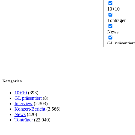
10+10
Tonträger
News
GL präsentiert
Kategorien
10+10
(393)
GL präsentiert
(8)
Interview
(2.303)
Konzert-Bericht
(3.566)
News
(420)
Tonträger
(22.940)