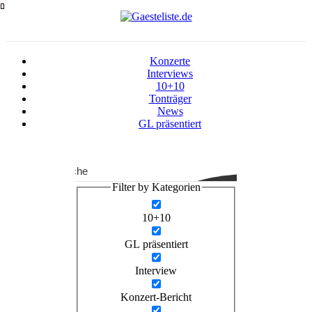
Zum
Inhalt
springen
Konzerte
Interviews
10+10
Tonträger
News
GL präsentiert
Suche
Filter by Kategorien
10+10
GL präsentiert
Interview
Konzert-Bericht