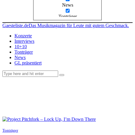
News
Tonträger
Gaesteliste.de
Das Musikmagazin für Leute mit gutem Geschmack.
Konzerte
Interviews
10+10
Tonträger
News
GL präsentiert
facebook-
instagramm
rss
1
Tonträger