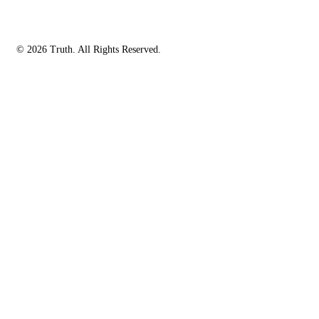
© 2026 Truth. All Rights Reserved.
facebook-
instagramm
rss
1